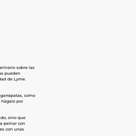
erinario sobre las
nas pueden
dad de Lyme.
s garrapatas, como
, hágalo por
ado, sino que
ra peinar con
res con unas