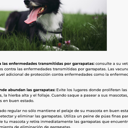
 las enfermedades transmitidas por garrapatas:
consulte a su vet
es contra las enfermedades transmitidas por garrapatas. Las vacu
ivel adicional de protección contra enfermedades como la enferme
onde abundan las garrapatas:
Evite los lugares donde proliferan la
, la hierba alta y el follaje. Cuando saque a pasear a sus mascotas
s en buen estado.
lado regular no sólo mantiene el pelaje de su mascota en buen est
tectar y eliminar las garrapatas. Utiliza un peine de púas finas pa
de tu mascota y retira inmediatamente las garrapatas que encuent
mienta de eliminación de garrapatas.