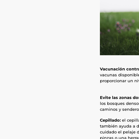
Vacunación contra
vacunas disponibl
proporcionar un n
Evite las zonas d
los bosques densos
caminos y sendero
Cepillado:
el cepil
también ayuda a de
cuidado el pelaje 
pinzas o una herra