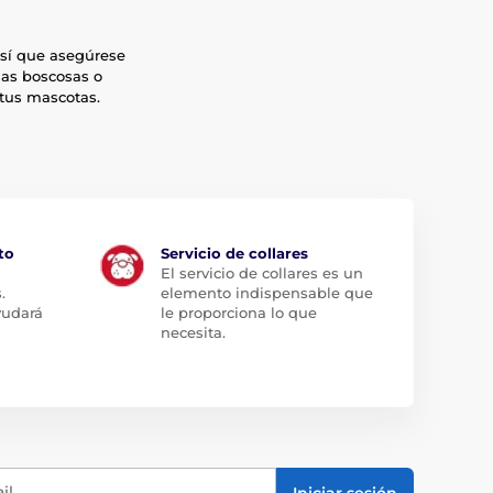
así que asegúrese
nas boscosas o
 tus mascotas.
to
Servicio de collares
El servicio de collares es un
.
elemento indispensable que
yudará
le proporciona lo que
necesita.
il
Iniciar sesión