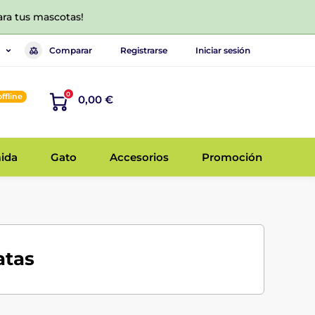
ara tus mascotas!
Comparar
Registrarse
Iniciar sesión
0
offline
0,00 €
ida
Gato
Accesorios
Promoción
atas