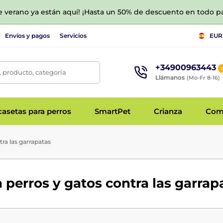
de verano ya están aquí! ¡Hasta un 50% de descuento en todo p
Envíos y pagos
Servicios
EUR
+34900963443
 producto, categoría
Llámanos
(Mo-Fr 8-16)
asetas para perros
SmartPet
Crianza
Com
ra las garrapatas
 perros y gatos contra las garrap