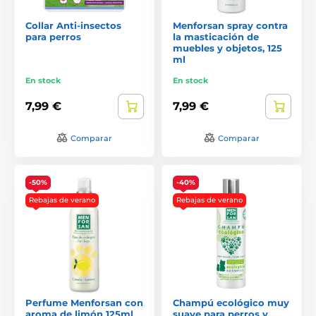
Collar Anti-insectos
Menforsan spray contra
para perros
la masticación de
muebles y objetos, 125
ml
En stock
En stock
7,99 €
7,99 €
Comparar
Comparar
-50%
-40%
Rebajas de verano
Rebajas de verano
Perfume Menforsan con
Champú ecológico muy
aroma de limón 125ml
suave para perros y