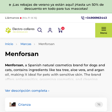
☀️ ¡Las rebajas de verano ya están aquí! ¡Hasta un 50% de
descuento en todo para tus mascotas!
+34900963443
Llámanos
(Mo-Fr 8-16)
0
Menú
Inicio
Marcas
Menforsan
Menforsan
Menforsan
, a Spanish natural cosmetics brand for dogs and
cats, contains ingredients like tea tree, aloe vera, and argan
oil, making it ideal for pets with sensitive skin. The brand
offers antiparasitics, grooming cosmetics, and cleaning
products.
Ver descripción completa
›
In their range, you will find over 100 different specialized
products with formulas that combine natural active
ingredients with modern scientific knowledge. Gentle and
Crianza
76
highly effective, Menforsan products are always strictly
monitored under pharmaceutical and veterinary supervision