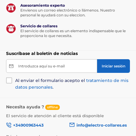
Asesoramiento experto
Envíenos un correo electrónico o llámenos. Nuestro
El producto aparece en las categorías
personal le ayudará con su eleccion.
Crianza
Cosméticos y tratamientos
Servicio de collares
El servicio de collares es un elemento indispensable que le
proporciona lo que necesita.
Para gatos
Cuidado de la piel y el pelo
Champús para gatos
Gato
Suscríbase al boletín de noticias
% Crianza
% Cosmética y cuidado
Introduzca aquí su e-mail
Iniciar sesión
Al enviar el formulario acepto el
tratamiento de mis
datos personales
.
Necesita ayuda ?
offline
El servicio de atención al cliente está disponible
+34900963443
info@electro-collares.es