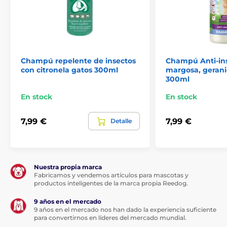
Champú muy suave, apto para pieles sensibles
pH neutro
Sin parabenos
Sin silicona
Champú repelente de insectos
Champú Anti-in
Sin colorantes
con citronela gatos 300ml
margosa, gerani
300ml
Sin perfumes
En stock
En stock
MODO DE EMPLEO
Humedecer el pelaje del perro con abundante agua
7,99 €
7,99 €
Detalle
tibia. Aplicar el champú en cuello, lomo, manos y
patas. Masajear hasta conseguir una abundante y
cremosa espuma y dejar actuar unos instantes.
Aclarar y dejar que el perro se sacuda. Secar con toalla
Nuestra propia marca
y eliminar los restos de humedad con un secador
Fabricamos y vendemos artículos para mascotas y
mientras se cepilla el pelo.
productos inteligentes de la marca propia Reedog.
Las especificaciones técnicas pueden cambiar sin
9 años en el mercado
previo aviso. Las imágenes tienen únicamente
9 años en el mercado nos han dado la experiencia suficiente
carácter ilustrativo.
para convertirnos en líderes del mercado mundial.