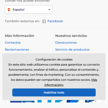
Dónde nos puede encontrar
Español
También estamos en:
Facebook
Más información
Nuestros servicios
Contactos
Devoluciones
Reclamaciones
Servicio de productos
Envíos y pagos
Productos de segunda mano
Configuración de cookies
Acerca de la compañía
Venta al por mayor
En este sitio web utilizamos cookies para garantizar su correcto
funcionamiento, analizar el tráfico, personalizar el contenido y,
Condiciones generales
Artículos y noticias
posiblemente, con fines de marketing. Con su consentimiento,
Consejos de expertos
los datos pueden ser compartidos con nuestros socios.
Más
información»
Habilitar todo