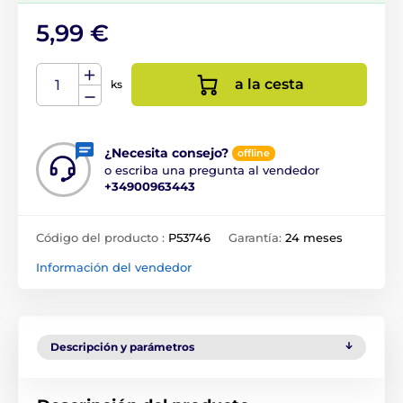
5,99 €
a la cesta
ks
¿Necesita consejo?
offline
o escriba una pregunta al vendedor
+34900963443
Código del producto :
P53746
Garantía:
24 meses
Información del vendedor
Descripción y parámetros