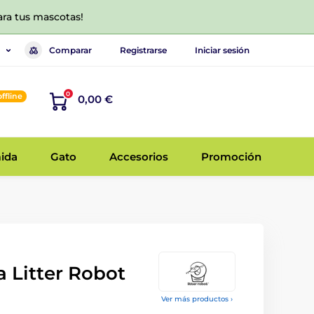
ara tus mascotas!
Comparar
Registrarse
Iniciar sesión
0
offline
0,00 €
ida
Gato
Accesorios
Promoción
 Litter Robot
Ver más productos ›