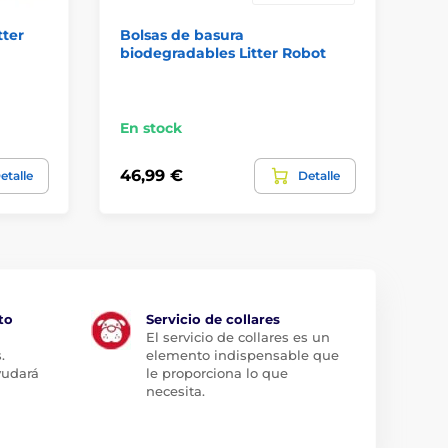
tter
Bolsas de basura
Li
biodegradables Litter Robot
be
En
En stock
ca
46,99 €
25
etalle
Detalle
to
Servicio de collares
El servicio de collares es un
.
elemento indispensable que
yudará
le proporciona lo que
necesita.