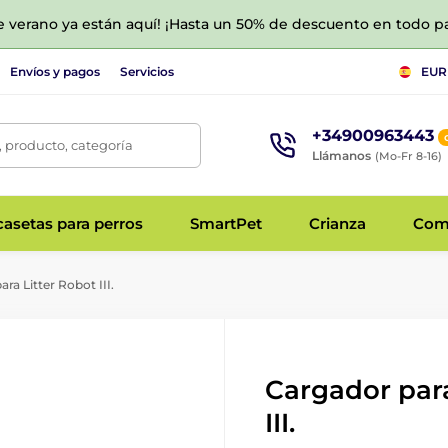
de verano ya están aquí! ¡Hasta un 50% de descuento en todo p
Envíos y pagos
Servicios
EUR
+34900963443
 producto, categoría
Llámanos
(Mo-Fr 8-16)
asetas para perros
SmartPet
Crianza
Com
ra Litter Robot III.
Cargador para
III.