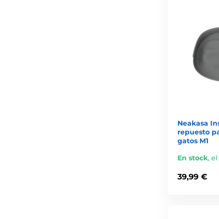
Neakasa In
repuesto pa
gatos M1
En stock
,
el
39,99 €