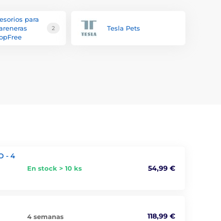
esorios para
 areneras
Tesla Pets
2
opFree
 - 4
54,99 €
En stock > 10 ks
118,99 €
4 semanas