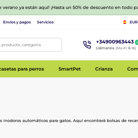
de verano ya están aquí! ¡Hasta un 50% de descuento en todo p
Envíos y pagos
Servicios
EUR
+34900963443
 producto, categoría
Llámanos
(Mo-Fr 8-16)
asetas para perros
SmartPet
Crianza
Com
los inodoros automáticos para gatos. Aquí encontrará bolsas de reca