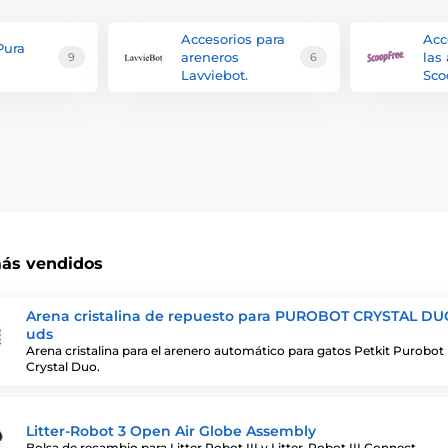
Accesorios para
Acc
Pura
areneros
las
9
6
Lavviebot.
Sco
ás vendidos
Arena cristalina de repuesto para PUROBOT CRYSTAL DUO
uds
Arena cristalina para el arenero automático para gatos Petkit Purobot
Crystal Duo.
Litter-Robot 3 Open Air Globe Assembly
Bolsa de recambio para Litter Robot III y Litter-Robot III Connect.