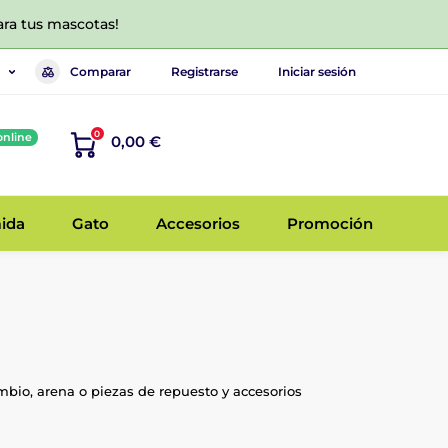
ara tus mascotas!
Comparar
Registrarse
Iniciar sesión
0
online
0,00 €
ida
Gato
Accesorios
Promoción
mbio, arena o piezas de repuesto y accesorios