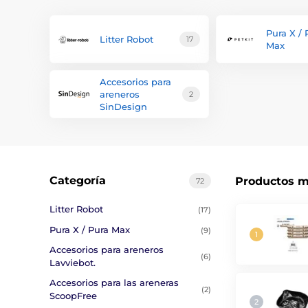
Pura X / 
Litter Robot
17
Max
Accesorios para
areneros
2
SinDesign
Categoría
Productos m
72
Litter Robot
(17)
Pura X / Pura Max
(9)
Accesorios para areneros
(6)
Lavviebot.
Accesorios para las areneras
(2)
ScoopFree