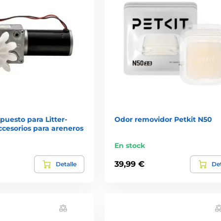
puesto para Litter-
Odor removidor Petkit N50
ccesorios para areneros
En stock
39,99 €
Detalle
Det