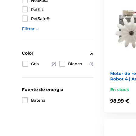
Neakasa
PetKit
PetSafe®
Filtrar
Color
Gris
(2)
Blanco
(1)
Motor de re
Robot 4 | A
En stock
Fuente de energía
Batería
98,99 €