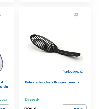
Variedades (2)
ot
Pala de Inodoro Poopoopeedo
ro de
 casa
En stock
7,99 €
alle
Detalle