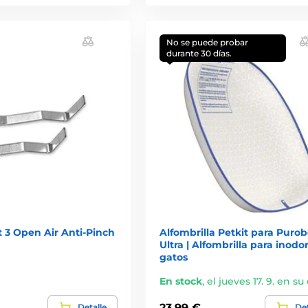
No se puede probar
durante 30 días.
t 3 Open Air Anti-Pinch
Alfombrilla Petkit para Purob
Ultra | Alfombrilla para inodo
gatos
En stock
,
el jueves 17. 9. en su
23,99 €
Detalle
Det