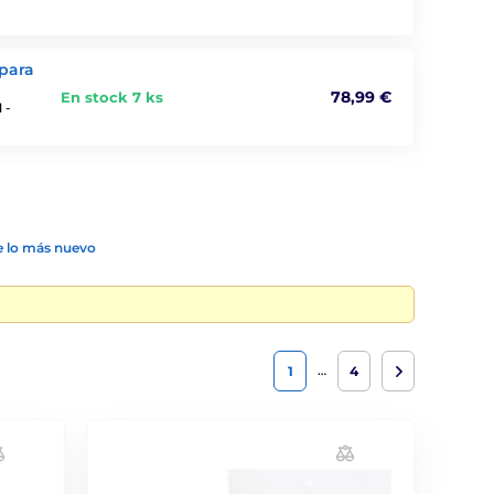
para
78,99 €
En stock 7 ks
 -
 lo más nuevo
…
1
4