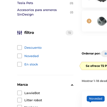
Tesla Pets
(0)
Accesorios para areneros
(2)
SinDesign
filtro
72
Descuento
Ordenar por:
R
Novedad
En stock
Se ofrece 72 
Mostrar 1-18 des
Marca
LavvieBot
Novedad
Litter robot