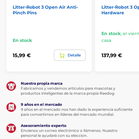
La rampa se coloca con el borde superior en la sección
de acceso (en el punto por encima de la alfombrilla de
Litter-Robot 3 Open Air Anti-
Litter-Robot 3 O
Pinch Pins
Hardware
goma). En la parte inferior de la rampa hay agarres de
goma para fijarlos. Los raíles laterales de la rampa de
acceso y la superficie texturizada evitan que la basura
se esparza por los alrededores. ¡Para un hogar
En stock
,
el vier
estéticamente agradable y bien cuidado con su
En stock
casa
mascota felina!
15,99 €
137,99 €
Detalle
Las especificaciones técnicas pueden cambiar sin
previo aviso. Las imágenes tienen únicamente
Nuestra propia marca
carácter ilustrativo.
Fabricamos y vendemos artículos para mascotas y
productos inteligentes de la marca propia Reedog.
9 años en el mercado
El producto aparece en las categorías
9 años en el mercado nos han dado la experiencia suficiente
para convertirnos en líderes del mercado mundial.
Accesorios Inodoros
% Accesorios
Asesoramiento experto
Envíenos un correo electrónico o llámenos. Nuestro
personal le ayudará con su eleccion.