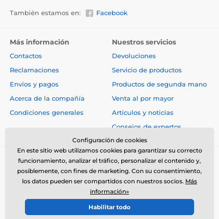
También estamos en:
Facebook
Más información
Nuestros servicios
Contactos
Devoluciones
Reclamaciones
Servicio de productos
Envíos y pagos
Productos de segunda mano
Acerca de la compañía
Venta al por mayor
Condiciones generales
Artículos y noticias
Consejos de expertos
Configuración de cookies
En este sitio web utilizamos cookies para garantizar su correcto
funcionamiento, analizar el tráfico, personalizar el contenido y,
posiblemente, con fines de marketing. Con su consentimiento,
los datos pueden ser compartidos con nuestros socios.
Más
información»
© 2026 www.electro-collares.es ⦁ Tienda electrónica creada por
Habilitar todo
SIMPLIA.cz