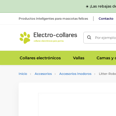
☀️ ¡Las rebajas 
Productos inteligentes para mascotas felices
Contacto
Por ejemplo,
Collares electrónicos
Vallas
Camas y c
Inicio
Accesorios
Accesorios Inodoros
Litter-Robo