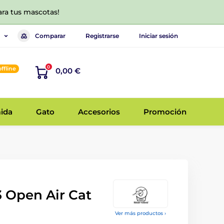
ara tus mascotas!
Comparar
Registrarse
Iniciar sesión
0
offline
0,00 €
ida
Gato
Accesorios
Promoción
3 Open Air Cat
Ver más productos ›