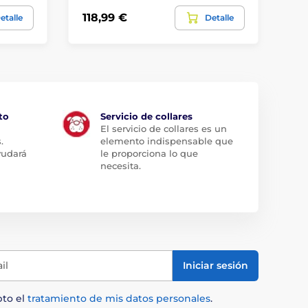
118,99 €
19
etalle
Detalle
to
Servicio de collares
El servicio de collares es un
.
elemento indispensable que
yudará
le proporciona lo que
necesita.
il
Iniciar sesión
pto el
tratamiento de mis datos personales
.