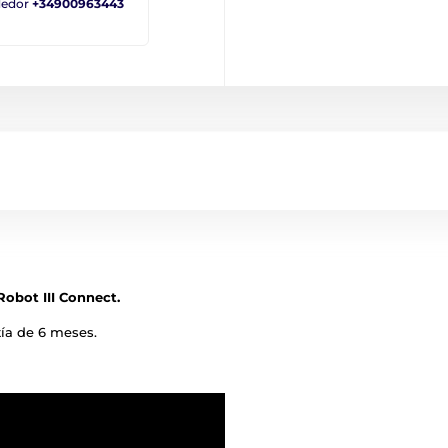
ndedor
+34900963443
-Robot III Connect.
ía de 6 meses.