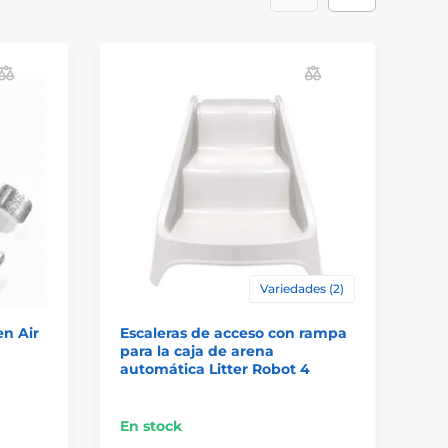
Variedades (2)
en Air
Escaleras de acceso con rampa
Pe
para la caja de arena
PU
automática Litter Robot 4
PRO
En stock
En