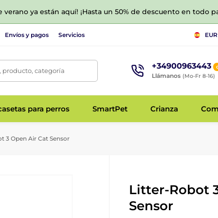
de verano ya están aquí! ¡Hasta un 50% de descuento en todo p
Envíos y pagos
Servicios
EUR
+34900963443
 producto, categoría
Llámanos
(Mo-Fr 8-16)
asetas para perros
SmartPet
Crianza
Com
t 3 Open Air Cat Sensor
Litter-Robot 
Sensor