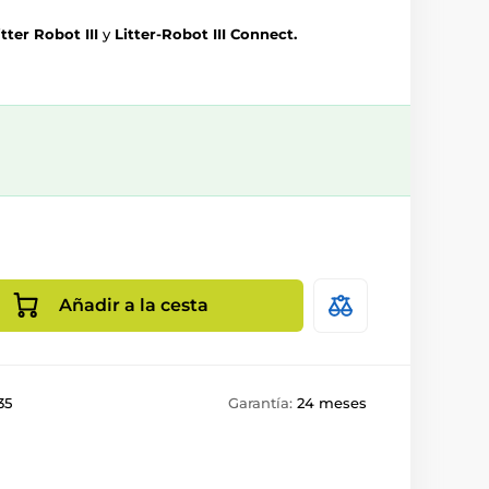
itter Robot III
y
Litter-Robot III Connect.
Añadir a la cesta
35
Garantía:
24 meses