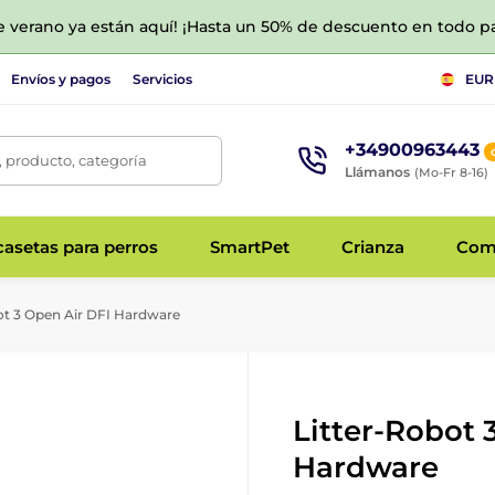
de verano ya están aquí! ¡Hasta un 50% de descuento en todo p
Envíos y pagos
Servicios
EUR
+34900963443
 producto, categoría
Llámanos
(Mo-Fr 8-16)
asetas para perros
SmartPet
Crianza
Com
ot 3 Open Air DFI Hardware
Litter-Robot 
Hardware