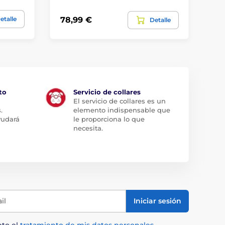
11,
etalle
78,99 €
Detalle
6,
to
Servicio de collares
El servicio de collares es un
.
elemento indispensable que
yudará
le proporciona lo que
necesita.
il
Iniciar sesión
pto el
tratamiento de mis datos personales
.