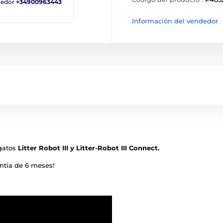
ndedor
+34900963443
Información del vendedor
 gatos
Litter Robot III y Litter-Robot III Connect.
ntía de 6 meses!