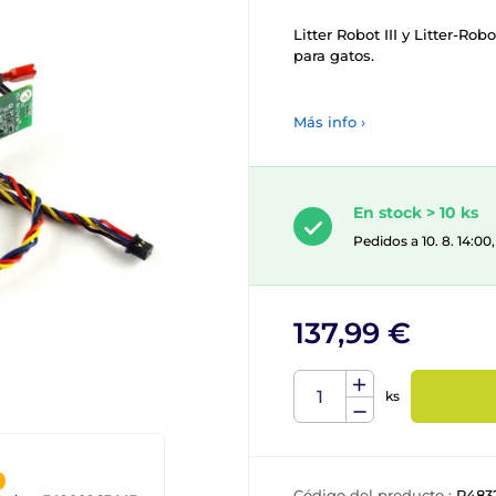
Litter Robot III y Litter-R
para gatos.
Más info ›
En stock > 10 ks
Pedidos a 10. 8. 14:0
137,99 €
ks
Código del producto :
P483