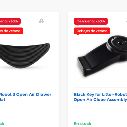
uento
-30%
Descuento
-50%
as de verano
Rebajas de verano
-Robot 3 Open Air Drawer
Black Key for Litter-Robot
Mat
Open Air Globe Assembly
ck
En stock