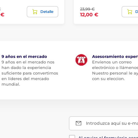
€
23,99 €
Detalle
D
 €
12,00 €
9 años en el mercado
Asesoramiento exper
9 años en el mercado nos
Envíenos un correo
han dado la experiencia
electrónico o llámenos
suficiente para convertirnos
Nuestro personal le a
en líderes del mercado
con su eleccion.
mundial.
Introduzca aquí su e-ma
Al enviar el formulario ace