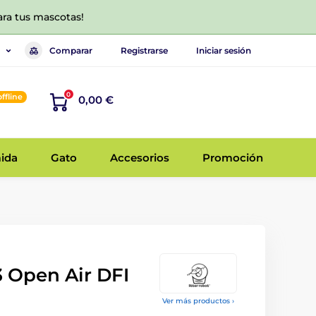
ara tus mascotas!
Comparar
Registrarse
Iniciar sesión
0
offline
0,00 €
ida
Gato
Accesorios
Promoción
3 Open Air DFI
Ver más productos ›