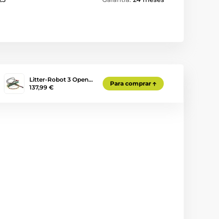
Litter-Robot 3 Open…
Para comprar
137,99 €