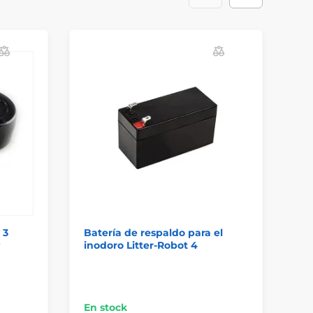
D
R
 3
Batería de respaldo para el
Ta
inodoro Litter-Robot 4
in
En
En stock