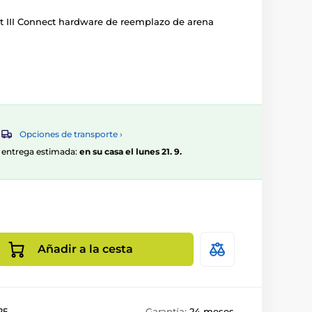
obot III Connect hardware de reemplazo de arena
Opciones de transporte ›
0, entrega estimada:
en su casa el lunes 21. 9.
Añadir a la cesta
25
Garantía:
24 meses