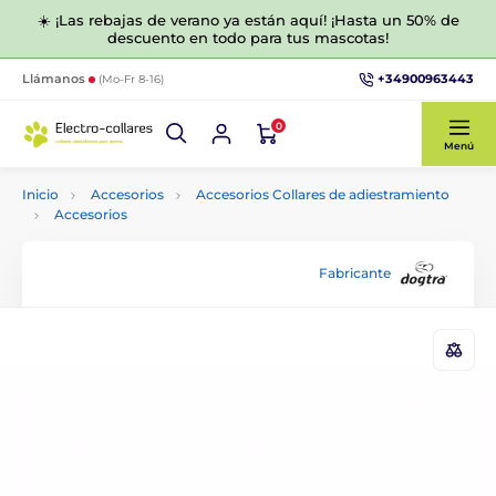
☀️ ¡Las rebajas de verano ya están aquí! ¡Hasta un 50% de
descuento en todo para tus mascotas!
+34900963443
Llámanos
(Mo-Fr 8-16)
0
Menú
Inicio
Accesorios
Accesorios Collares de adiestramiento
Accesorios
Fabricante