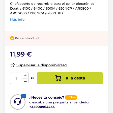
Clip/soporte de recambio para el collar electrónico
Dogtra 610C / 640C / 600M / 620NCP / ARC800 /
ARC1200S / 1210NCP y 2600T&B.
Más info ›
En camino 1 ud.
11,99 €
Supervisar la disponibilidad
a la cesta
ks
¿Necesita consejo?
offline
o escriba una pregunta al vendedor
+34900963443