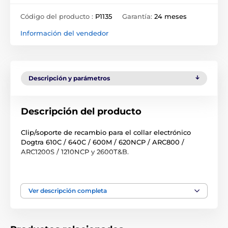
Código del producto :
P1135
Garantía:
24 meses
Información del vendedor
Descripción y parámetros
Descripción del producto
Clip/soporte de recambio para el collar electrónico
Dogtra 610C / 640C / 600M / 620NCP / ARC800 /
ARC1200S / 1210NCP y 2600T&B.
Las especificaciones técnicas pueden cambiar sin
previo aviso. Las imágenes tienen únicamente
carácter ilustrativo.
Ver descripción completa
El producto aparece en las categorías