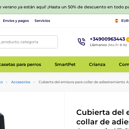
de verano ya están aquí! ¡Hasta un 50% de descuento en todo p
Envíos y pagos
Servicios
EUR
+34900963443
 producto, categoría
Llámanos
(Mo-Fr 8-16)
asetas para perros
SmartPet
Crianza
Com
to
Accesorios
Cubierta del emisora para collar de adiestramiento A
Cubierta del 
collar de adi