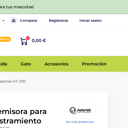
ara tus mascotas!
Comparar
Registrarse
Iniciar sesión
0
offline
0,00 €
ida
Gato
Accesorios
Promoción
etertek AT-211D
emisora para
estramiento
Ver más productos ›