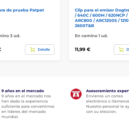
ra de prueba Patpet
Clip para el emisor Dogtr
/ 640C / 600M / 620NCP /
ARC800 / ARC1200S / 1210
2600T&B
ino 3 ud.
En camino 1 ud.
€
11,99 €
Detalle
D
9 años en el mercado
Asesoramiento exper
9 años en el mercado nos
Envíenos un correo
han dado la experiencia
electrónico o llámenos
suficiente para convertirnos
Nuestro personal le a
en líderes del mercado
con su eleccion.
mundial.