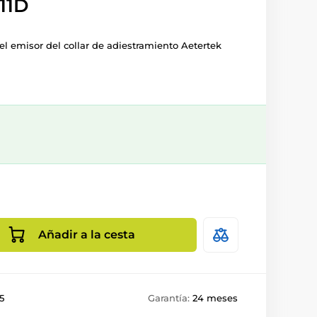
11D
el emisor del collar de adiestramiento Aetertek
Añadir a la cesta
5
Garantía:
24 meses