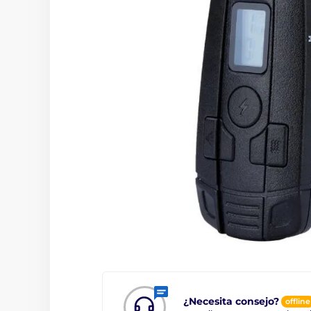
¿Necesita consejo?
offline