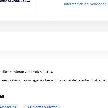
ndedor
+34900963443
Información del vendedor
 adiestramiento Aetertek AT-211D.
previo aviso. Las imágenes tienen únicamente carácter ilustrativo.
as
Accesorios
Cubiertas y piezas