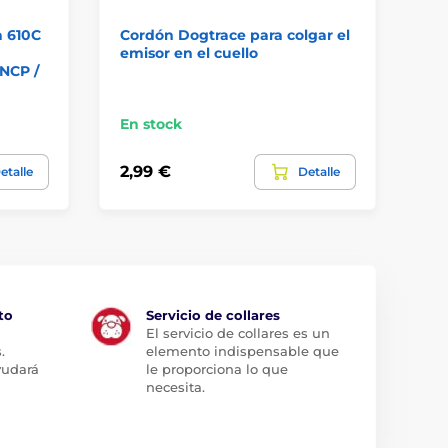
a 610C
Cordón Dogtrace para colgar el
Co
emisor en el cuello
na
NCP /
En stock
En
2,99 €
7,
etalle
Detalle
to
Servicio de collares
El servicio de collares es un
.
elemento indispensable que
yudará
le proporciona lo que
necesita.