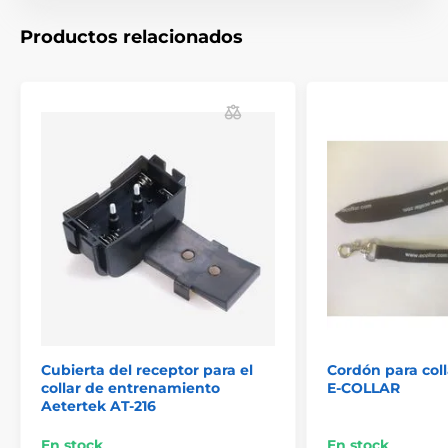
El producto aparece en las categorías
Productos relacionados
Accesorios Collares de adiestramiento
Accesorios
Cubiertas y piezas
% Accesorios
Cubierta del receptor para el
Cordón para coll
collar de entrenamiento
E-COLLAR
Aetertek AT-216
En stock
En stock