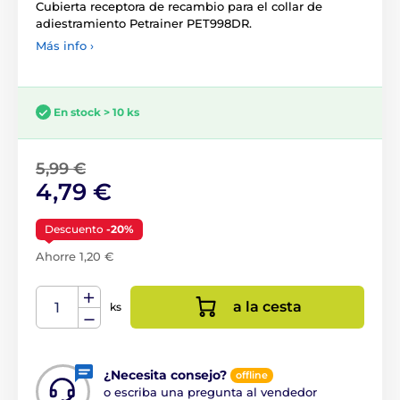
Cubierta receptora de recambio para el collar de
adiestramiento Petrainer PET998DR.
Más info ›
En stock > 10 ks
5,99 €
4,79 €
Descuento
-20%
Ahorre 1,20 €
a la cesta
ks
¿Necesita consejo?
offline
o escriba una pregunta al vendedor