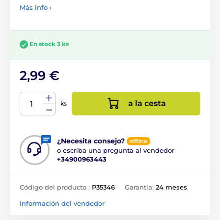
Más info ›
En stock 3 ks
2,99 €
a la cesta
ks
¿Necesita consejo?
offline
o escriba una pregunta al vendedor
+34900963443
Código del producto :
P35346
Garantía:
24 meses
Información del vendedor