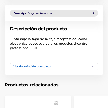
Descripción y parámetros
Descripción del producto
Junta bajo la tapa de la caja receptora del collar
electrónico adecuada para los modelos d-control
professional ONE.
Las especificaciones técnicas pueden cambiar sin
previo aviso. Las imágenes tienen únicamente
carácter ilustrativo.
Ver descripción completa
Productos relacionados