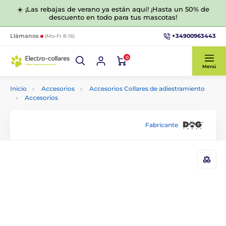
☀️ ¡Las rebajas de verano ya están aquí! ¡Hasta un 50% de
descuento en todo para tus mascotas!
+34900963443
Llámanos
(Mo-Fr 8-16)
0
Menú
Inicio
Accesorios
Accesorios Collares de adiestramiento
Accesorios
Fabricante