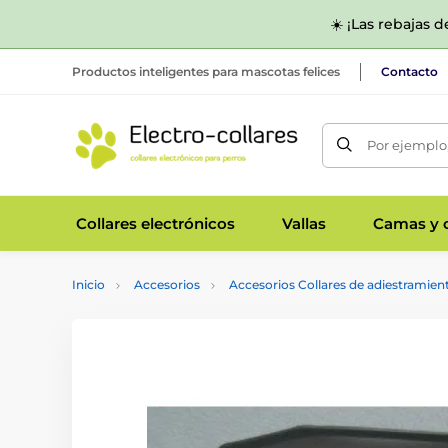
☀️ ¡Las rebajas 
Productos inteligentes para mascotas felices
Contacto
Por ejemplo,
Collares electrónicos
Vallas
Camas y c
Inicio
Accesorios
Accesorios Collares de adiestramien