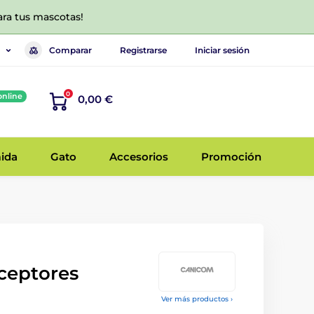
ara tus mascotas!
Comparar
Registrarse
Iniciar sesión
0
online
0,00 €
ida
Gato
Accesorios
Promoción
ceptores
Ver más productos ›