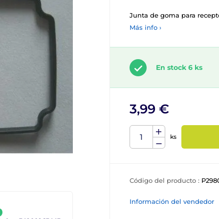
Junta de goma para recept
Más info ›
En stock 6 ks
3,99 €
ks
Código del producto :
P298
Información del vendedor