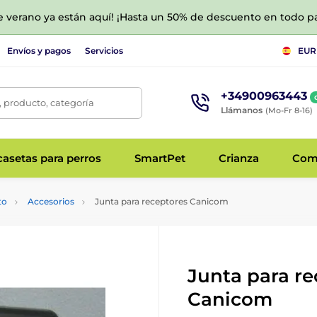
de verano ya están aquí! ¡Hasta un 50% de descuento en todo p
Envíos y pagos
Servicios
EUR
+34900963443
 producto, categoría
Llámanos
(Mo-Fr 8-16)
asetas para perros
SmartPet
Crianza
Com
to
Accesorios
Junta para receptores Canicom
Junta para re
Canicom