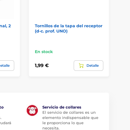
nal, 2
Tornillos de la tapa del receptor
Cu
(d-c. prof. UNO)
de
PE
En stock
En
1,99 €
11
etalle
Detalle
to
Servicio de collares
El servicio de collares es un
.
elemento indispensable que
yudará
le proporciona lo que
necesita.