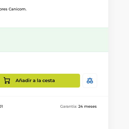
ores Canicom.
Añadir a la cesta
01
Garantía:
24 meses