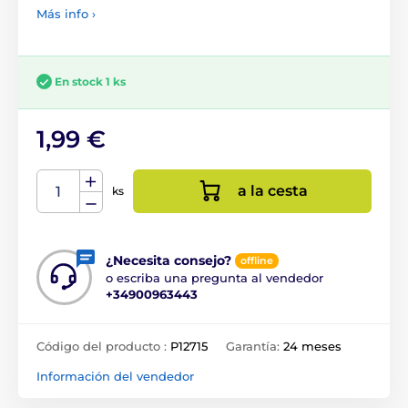
Más info ›
En stock 1 ks
1,99 €
a la cesta
ks
¿Necesita consejo?
offline
o escriba una pregunta al vendedor
+34900963443
Código del producto :
P12715
Garantía:
24 meses
Información del vendedor