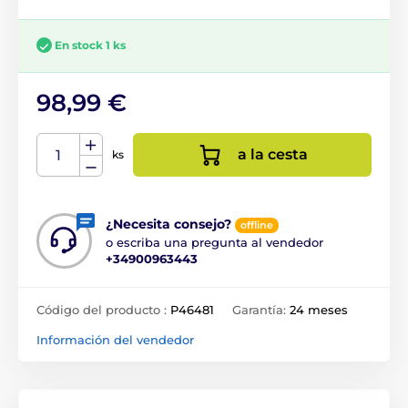
En stock 1 ks
98,99 €
a la cesta
ks
¿Necesita consejo?
offline
o escriba una pregunta al vendedor
+34900963443
Código del producto :
P46481
Garantía:
24 meses
Información del vendedor