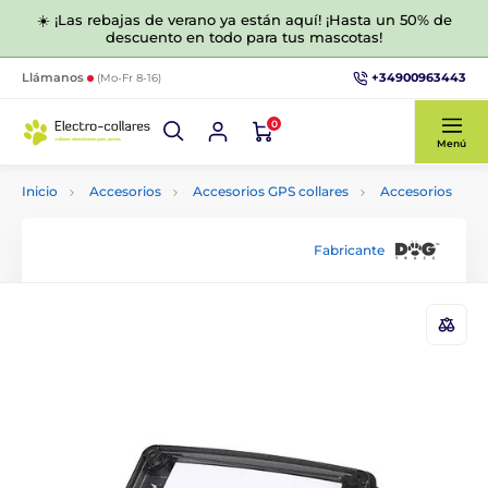
☀️ ¡Las rebajas de verano ya están aquí! ¡Hasta un 50% de
descuento en todo para tus mascotas!
+34900963443
Llámanos
(Mo-Fr 8-16)
0
Menú
Inicio
Accesorios
Accesorios GPS collares
Accesorios
Fabricante