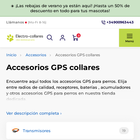
☀️ ¡Las rebajas de verano ya están aquí! ¡Hasta un 50% de
descuento en todo para tus mascotas!
+34900963443
Llámanos
(Mo-Fr 8-16)
0
Menú
Inicio
Accesorios
Accesorios GPS collares
Accesorios GPS collares
Encuentre aquí todos los accesorios GPS para perros. Elija
entre radios de calidad, receptores, baterías , acumuladores
y otros accesorios GPS para perros en nuestra tienda
dedicada.
Puede elegir, por ejemplo, por características, precio u otros
Ver descripción completa
›
parámetros.
Transmisores
19