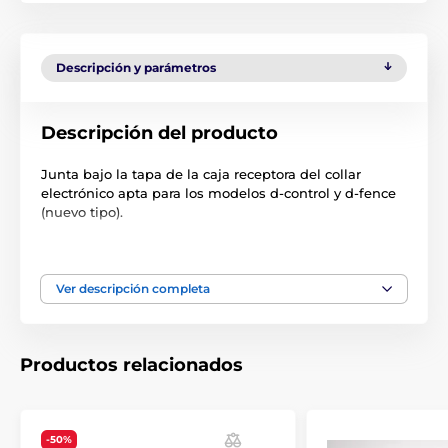
Descripción y parámetros
Descripción del producto
Junta bajo la tapa de la caja receptora del collar
electrónico apta para los modelos d-control y d-fence
(nuevo tipo).
Las especificaciones técnicas pueden cambiar sin
previo aviso. Las imágenes tienen únicamente
carácter ilustrativo.
Ver descripción completa
El producto aparece en las categorías
Productos relacionados
Accesorios Collares de adiestramiento
Accesorios
Accesorios Vallas
-50%