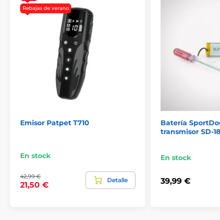
Accesorios
Rebajas de verano
Emisor Patpet T710
Batería SportDo
transmisor SD-1
En stock
En stock
42,99 €
Detalle
39,99 €
21,50 €