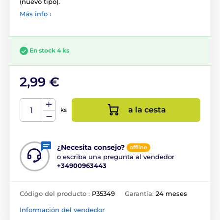
(nuevo tipo).
Más info ›
En stock 4 ks
2,99 €
a la cesta
ks
¿Necesita consejo?
offline
o escriba una pregunta al vendedor
+34900963443
Código del producto :
P35349
Garantía:
24 meses
Información del vendedor