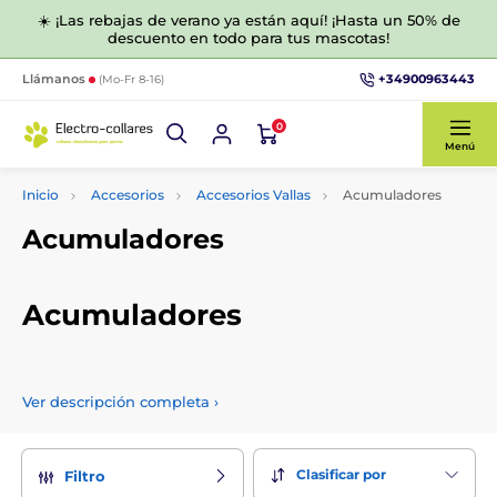
☀️ ¡Las rebajas de verano ya están aquí! ¡Hasta un 50% de
descuento en todo para tus mascotas!
+34900963443
Llámanos
(Mo-Fr 8-16)
0
Menú
Inicio
Accesorios
Accesorios Vallas
Acumuladores
Acumuladores
Acumuladores
Le ofrecemos acumuladores de calidad probada para vallas
electrónicas de nuestra gama. Puede elegir las baterías en
Ver descripción completa
›
función de la capacidad, la marca y otros parámetros.
Clasificar por
Filtro