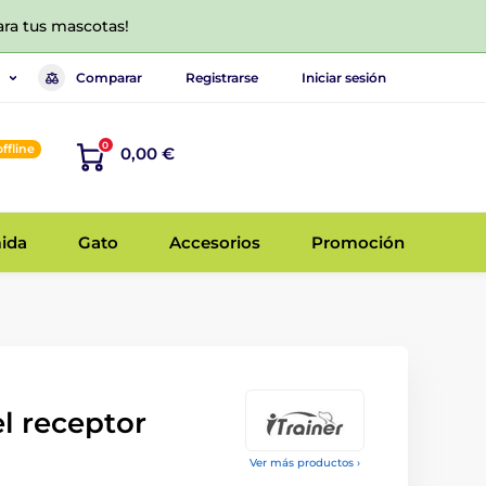
ara tus mascotas!
Comparar
Registrarse
Iniciar sesión
0
offline
0,00 €
ida
Gato
Accesorios
Promoción
el receptor
Ver más productos ›