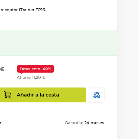
receptor iTrainer TP16.
 €
Descuento
-40%
Ahorre 11,20 €
Añadir a la cesta
0
Garantía:
24 meses