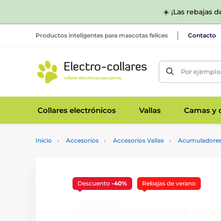
☀️ ¡Las rebajas 
Productos inteligentes para mascotas felices
Contacto
Por ejemplo,
Collares electrónicos
Vallas
Camas y c
Inicio
Accesorios
Accesorios Vallas
Acumuladore
Descuento
-40%
Rebajas de verano