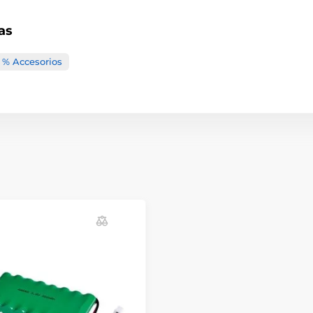
as
% Accesorios