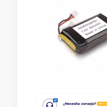
¿Necesita consejo?
offline