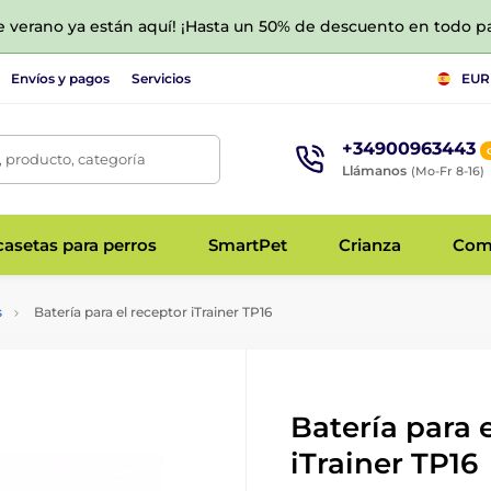
de verano ya están aquí! ¡Hasta un 50% de descuento en todo p
Envíos y pagos
Servicios
EUR
+34900963443
 producto, categoría
Llámanos
(Mo-Fr 8-16)
asetas para perros
SmartPet
Crianza
Com
s
Batería para el receptor iTrainer TP16
Batería para 
iTrainer TP16