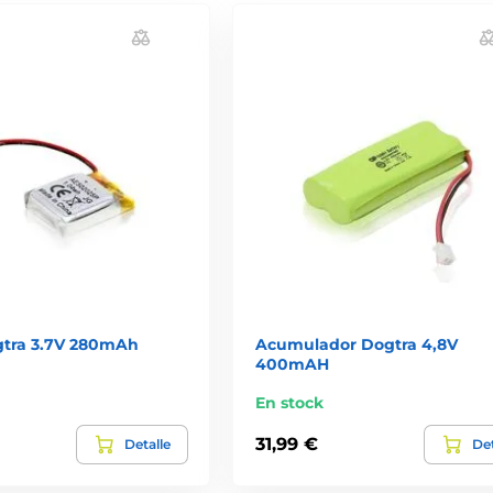
gtra 3.7V 280mAh
Acumulador Dogtra 4,8V
400mAH
En stock
31,99 €
Detalle
Det