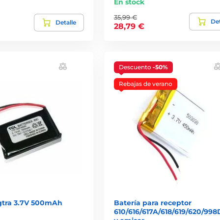
En stock
35,99 €
Det
Detalle
28,79 €
Descuento
-50%
Rebajas de verano
gtra 3.7V 500mAh
Batería para receptor
610/616/617A/618/619/620/99