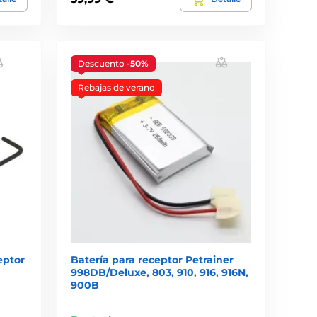
Descuento
-50%
Rebajas de verano
eptor
Batería para receptor Petrainer
998DB/Deluxe, 803, 910, 916, 916N,
900B