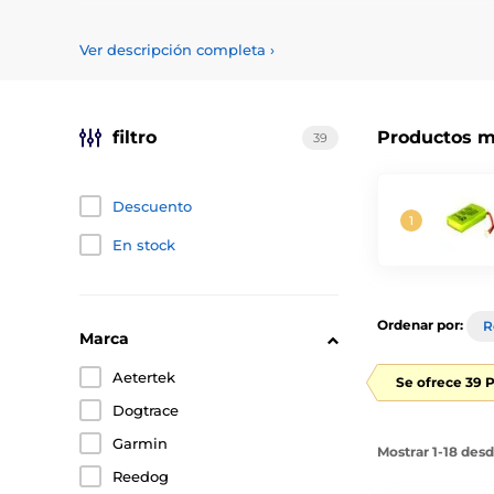
Ofrecemos acumuladores de alta calidad y probadas para
pilas según su capacidad o marca, pero también según 
Ver descripción completa
›
filtro
Productos m
39
Descuento
En stock
Ordenar por:
R
Marca
Aetertek
Se ofrece 39 
Dogtrace
Garmin
Mostrar 1-18 des
Reedog