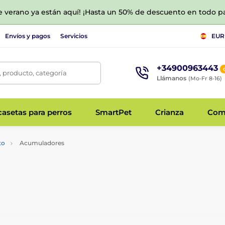
de verano ya están aquí! ¡Hasta un 50% de descuento en todo p
Envíos y pagos
Servicios
EUR
+34900963443
 producto, categoría
Llámanos
(Mo-Fr 8-16)
asetas para perros
SmartPet
Crianza
Com
to
Acumuladores