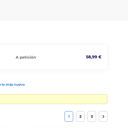
 de adiestramiento de nuestra gama. Puede elegir las
58,99 €
A petición
 lo más nuevo
1
2
3