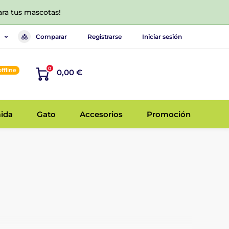
ara tus mascotas!
Comparar
Registrarse
Iniciar sesión
0
offline
0,00 €
ida
Gato
Accesorios
Promoción