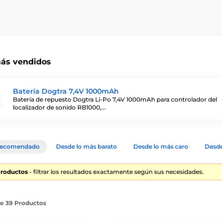
 collares de adiestramiento que son compatibles con los collares
otros parámetros.
ás vendidos
Batería Dogtra 7,4V 1000mAh
Batería de repuesto Dogtra Li-Po 7,4V 1000mAh para controlador del
localizador de sonido RB1000,…
ecomendado
Desde lo más barato
Desde lo más caro
Desde
Productos
- filtrar los resultados exactamente según sus necesidades.
de 39 Productos