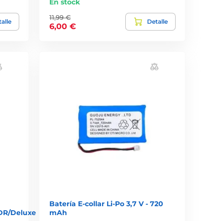
En stock
11,99 €
alle
Detalle
6,00 €
Batería E-collar Li-Po 3,7 V - 720
8DR/Deluxe
mAh