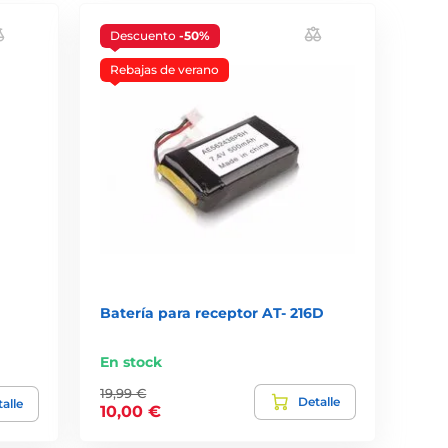
Descuento
-50%
Rebajas de verano
Batería para receptor AT- 216D
En stock
19,99 €
Detalle
alle
10,00 €