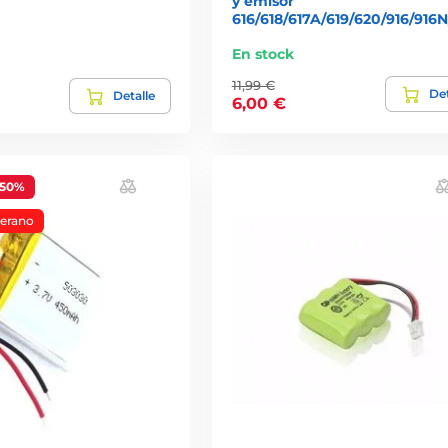
y emisor
616/618/617A/619/620/916/9
En stock
11,99 €
Det
Detalle
6,00 €
-50%
verano