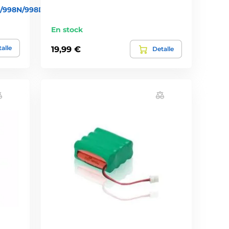
16N/998N/998DB/Deluxe/998DR/Deluxe
En stock
alle
19,99 €
Detalle