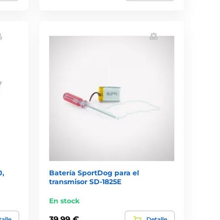
0,
Batería SportDog para el
transmisor SD-1825E
En stock
39,99 €
alle
Detalle