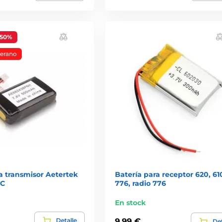
-50%
verano
a transmisor Aetertek
Batería para receptor 620, 61
9C
776, radio 776
En stock
Detalle
9,99 €
Det