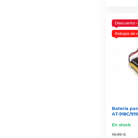
Descuento
Rebajas de 
Batería par
AT-918C/91
En stock
19,99 €