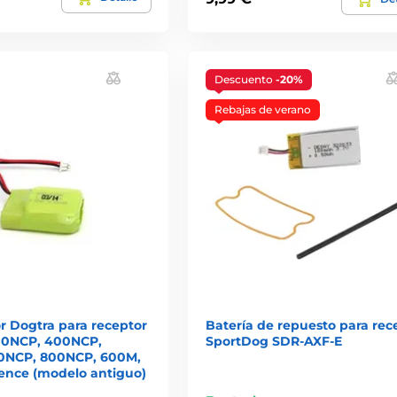
Descuento
-20%
Rebajas de verano
 Dogtra para receptor
Batería de repuesto para rec
00NCP, 400NCP,
SportDog SDR-AXF-E
0NCP, 800NCP, 600M,
fence (modelo antiguo)