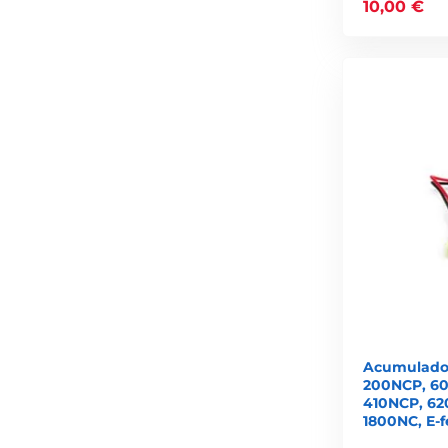
10,00 €
Acumulador
200NCP, 6
410NCP, 62
1800NC, E-