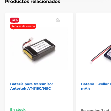
Productos relacionados
Accesorios Collares de adiestramiento
Acumuladores
% Accesorios
-50%
Rebajas de verano
Batería para transmisor
Batería E-collar 
Aetertek AT-918C/919C
mAh
En stock
En camino 3 ud.