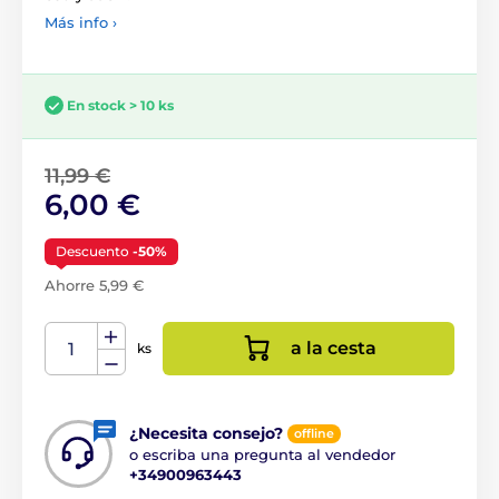
Más info ›
En stock > 10 ks
11,99 €
6,00 €
Descuento
-50%
Ahorre 5,99 €
a la cesta
ks
¿Necesita consejo?
offline
o escriba una pregunta al vendedor
+34900963443