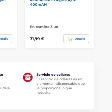
tpet
Acumulador Dogtra 4,8V
Ba
400mAH
7.
En
En camino 3 ud.
58,
31,99 €
etalle
Detalle
47
to
Servicio de collares
El servicio de collares es un
.
elemento indispensable que
yudará
le proporciona lo que
necesita.