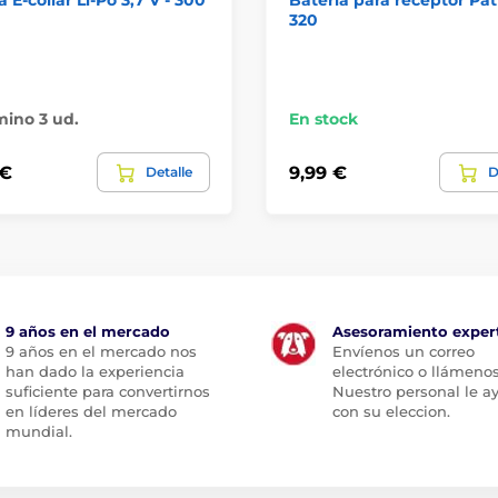
a E-collar Li-Po 3,7 V - 300
Batería para receptor Pa
320
ino 3 ud.
En stock
 €
9,99 €
Detalle
D
9 años en el mercado
Asesoramiento exper
9 años en el mercado nos
Envíenos un correo
han dado la experiencia
electrónico o llámenos
suficiente para convertirnos
Nuestro personal le a
en líderes del mercado
con su eleccion.
mundial.