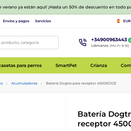
de verano ya están aquí! ¡Hasta un 50% de descuento en todo p
Envíos y pagos
Servicios
EUR
+34900963443
 producto, categoría
Llámanos
(Mo-Fr 8-16)
asetas para perros
SmartPet
Crianza
Com
to
Acumuladores
Batería Dogtra para receptor 4500EDGE
Batería Dogtr
receptor 45