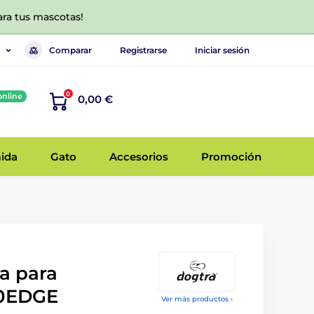
ara tus mascotas!
Comparar
Registrarse
Iniciar sesión
0
online
0,00 €
ida
Gato
Accesorios
Promoción
a para
00EDGE
Ver más productos ›