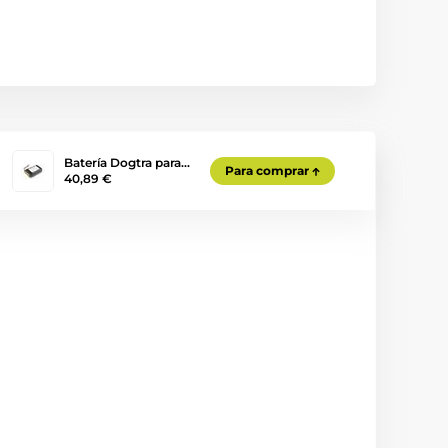
Batería Dogtra para…
Para comprar
40,89 €