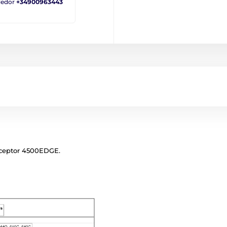
ndedor
+34900963443
eceptor 4500EDGE.