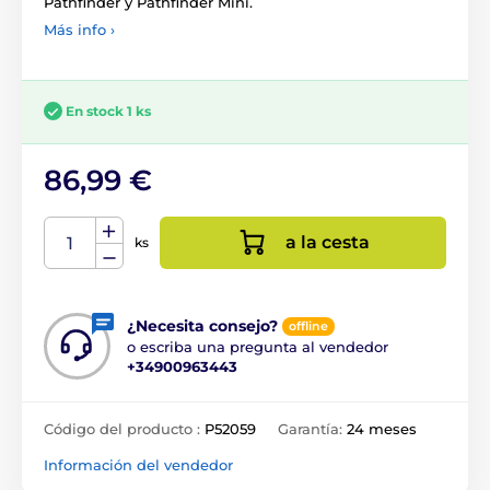
Pathfinder y Pathfinder Mini.
Más info ›
En stock 1 ks
86,99 €
a la cesta
ks
¿Necesita consejo?
offline
o escriba una pregunta al vendedor
+34900963443
Código del producto :
P52059
Garantía:
24 meses
Información del vendedor