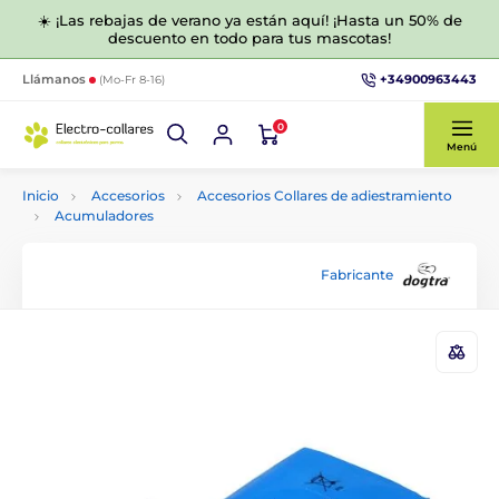
☀️ ¡Las rebajas de verano ya están aquí! ¡Hasta un 50% de
descuento en todo para tus mascotas!
+34900963443
Llámanos
(Mo-Fr 8-16)
0
Menú
Inicio
Accesorios
Accesorios Collares de adiestramiento
Acumuladores
Fabricante