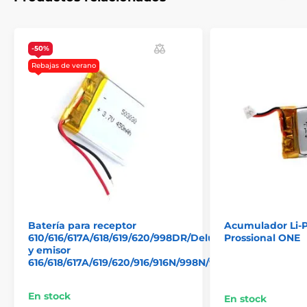
-50%
Rebajas de verano
Las especificaciones técnicas pueden cambiar sin
previo aviso. Las imágenes tienen únicamente
carácter ilustrativo.
El producto aparece en las categorías
Accesorios Collares de adiestramiento
Batería para receptor
Acumulador Li‑P
610/616/617A/618/619/620/998DR/Deluxe
Prossional ONE
Acumuladores
y emisor
616/618/617A/619/620/916/916N/998N/998DB/Deluxe/99
En stock
En stock