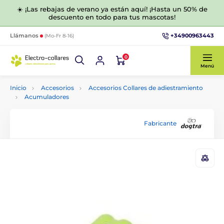
☀️ ¡Las rebajas de verano ya están aquí! ¡Hasta un 50% de
descuento en todo para tus mascotas!
+34900963443
Llámanos
(Mo-Fr 8-16)
0
Menú
Inicio
Accesorios
Accesorios Collares de adiestramiento
Acumuladores
Fabricante