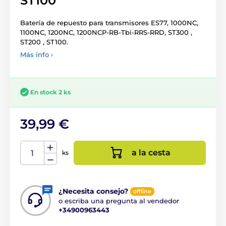
ST100
Batería de repuesto para transmisores ES77, 1000NC,
1100NC, 1200NC, 1200NCP-RB-Tbi-RRS-RRD, ST300 ,
ST200 , ST100.
Más info ›
En stock 2 ks
39,99 €
a la cesta
ks
¿Necesita consejo?
offline
o escriba una pregunta al vendedor
+34900963443