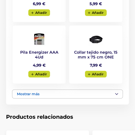
Aisladores para cintas de hasta 40 mm con
6,99 €
5,99 €
tornillo
Aňadir
Aňadir
Pila Energizer AAA
Collar tejido negro, 15
4Ud
mm x 75 cm ONE
4,99 €
7,99 €
Aňadir
Aňadir
Mostrar más
Productos relacionados