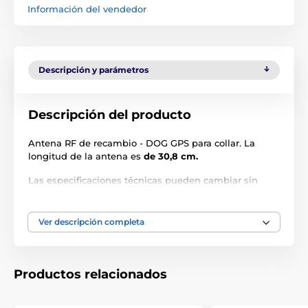
Información del vendedor
Descripción y parámetros
Descripción del producto
Antena RF de recambio - DOG GPS para collar. La
longitud de la antena es
de 30,8 cm.
Las especificaciones técnicas pueden cambiar sin
previo aviso. Las imágenes tienen únicamente
carácter ilustrativo.
Ver descripción completa
El producto aparece en las categorías
Productos relacionados
Accesorios GPS collares
Antenas