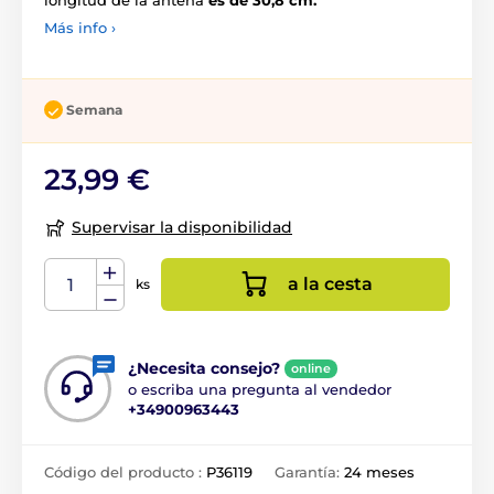
longitud de la antena
es de 30,8 cm.
Más info ›
Semana
23,99 €
Supervisar la disponibilidad
a la cesta
ks
¿Necesita consejo?
online
o escriba una pregunta al vendedor
+34900963443
Código del producto :
P36119
Garantía:
24 meses