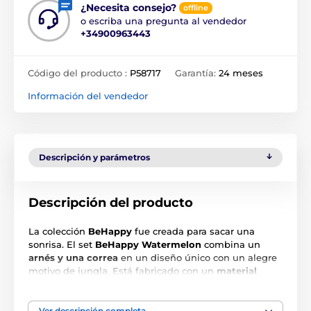
¿Necesita consejo?
offline
o escriba una pregunta al vendedor
+34900963443
Código del producto :
P58717
Garantía:
24 meses
Información del vendedor
Descripción y parámetros
Descripción del producto
La colección
BeHappy
fue creada para sacar una
sonrisa. El set
BeHappy Watermelon
combina un
arnés y una correa
en un diseño único con un alegre
motivo de jungla. Está fabricado con un
material
suave y resistente con estampado a doble cara.
El
arnés no irrita el pelaje y garantiza comodidad incluso
durante un uso prolongado. El arnés es
ajustable
y
Ver descripción completa