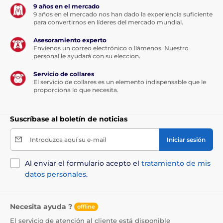
carácter ilustrativo.
9 años en el mercado
9 años en el mercado nos han dado la experiencia suficiente
para convertirnos en líderes del mercado mundial.
El producto aparece en las categorías
Asesoramiento experto
Envíenos un correo electrónico o llámenos. Nuestro
personal le ayudará con su eleccion.
Arneses
Para gatos
Gato
Servicio de collares
El servicio de collares es un elemento indispensable que le
proporciona lo que necesita.
Suscríbase al boletín de noticias
Introduzca aquí su e-mail
Iniciar sesión
Al enviar el formulario acepto el
tratamiento de mis
datos personales
.
Necesita ayuda ?
offline
El servicio de atención al cliente está disponible