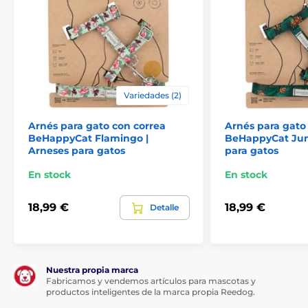
Conjunto completo – arnés + correa
Material suave y resistente al tacto
Diseño colorido y original BeHappy Watermelon
Circunferencia del cuello y pecho totalmente
ajustable
Variedades (2)
Cierre ligero y seguro
Arnés para gato con correa
Arnés para gato
Ideal para uso diario
BeHappyCat Flamingo |
BeHappyCat Jun
Fácil de limpiar
Arneses para gatos
para gatos
Desventajas
En stock
En stock
Ninguna
18,99 €
18,99 €
Detalle
Contenido del paquete
Arnés para gato con correa BeHappyCat
Watermelon
Nuestra propia marca
Fabricamos y vendemos artículos para mascotas y
Las especificaciones técnicas pueden cambiar sin
productos inteligentes de la marca propia Reedog.
previo aviso. Las imágenes tienen únicamente