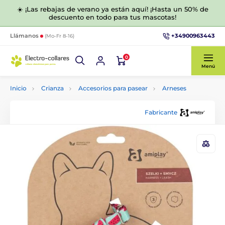
☀️ ¡Las rebajas de verano ya están aquí! ¡Hasta un 50% de
descuento en todo para tus mascotas!
+34900963443
Llámanos
(Mo-Fr 8-16)
0
Menú
Inicio
Crianza
Accesorios para pasear
Arneses
Fabricante