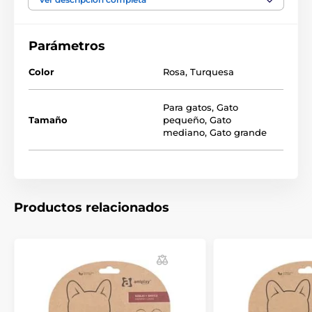
muy fácil y rápido de colocar. La correa tiene una
longitud suficiente (aproximadamente 150 cm) para
proporcionar libertad al gato, pero al mismo tiempo
Parámetros
mantener el control durante los paseos. Una
ligera
pero resistente mosquetón
permite enganchar la
Color
Rosa
,
Turquesa
correa de forma segura.
Para gatos
,
Gato
Tamaño
pequeño
,
Gato
Tabla de tallas
mediano
,
Gato grande
Ancho
Longit
Circunferencia
Circunferencia
Talla
de la
de la
del cuello
del pecho
correa
corre
Productos relacionados
S
18–25 cm
26–42 cm
1,0 cm
150 cm
M
22–35 cm
30–50 cm
1,5 cm
150 cm
Ventajas