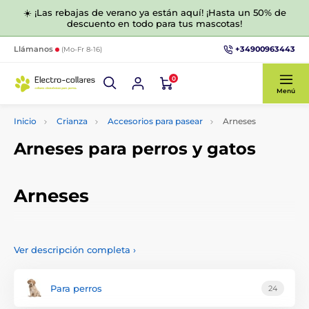
☀️ ¡Las rebajas de verano ya están aquí! ¡Hasta un 50% de
descuento en todo para tus mascotas!
+34900963443
Llámanos
(Mo-Fr 8-16)
0
Menú
Inicio
Crianza
Accesorios para pasear
Arneses
Arneses para perros y gatos
Arneses
Los arneses para perros son cada vez más populares entre
los criadores para su uso durante los paseos rutinarios o el
Ver descripción completa
›
adiestramiento. Hemos preparado para usted arneses de
calidad para perros y gatos, que puede elegir, por ejemplo,
en función del tamaño de la raza.
Para perros
24