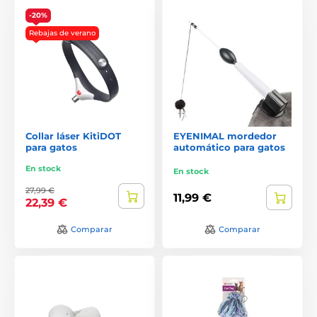
-20%
Rebajas de verano
Collar láser KitiDOT
EYENIMAL mordedor
para gatos
automático para gatos
En stock
En stock
27,99 €
11,99 €
22,39 €
Comparar
Comparar