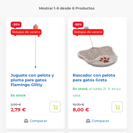
Mostrar 1-6 desde 6 Productos
-30%
-50%
Rebajas de verano
Rebajas de verano
Juguete con pelota y
Rascador con pelota
pluma para gatos
para gatos Greta
Flamingo Glitty
En stock
,
el lunes 21. 9. en su
En stock
casa
3,99 €
15,99 €
2,79 €
8,00 €
Comparar
Comparar