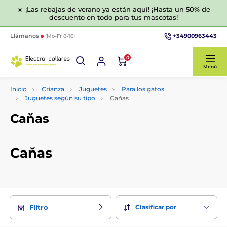
☀️ ¡Las rebajas de verano ya están aquí! ¡Hasta un 50% de
descuento en todo para tus mascotas!
+34900963443
Llámanos
(Mo-Fr 8-16)
0
Menú
Inicio
Crianza
Juguetes
Para los gatos
Juguetes según su tipo
Caňas
Caňas
Caňas
Clasificar por
Filtro