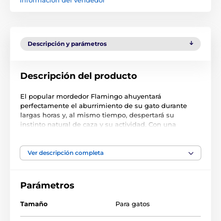
Descripción y parámetros
Descripción del producto
El popular mordedor Flamingo ahuyentará
perfectamente el aburrimiento de su gato durante
largas horas y, al mismo tiempo, despertará su
instinto natural de caza y su actividad. Con una
divertida bola y plumas de colores, el mordedor tiene
un palo largo, lo que le permite provocar a su gato a
mayor distancia sin dolorosos arañazos.
Ver descripción completa
Longitud del mordedor: 40 cm.
Parámetros
Las especificaciones técnicas pueden cambiar sin
previo aviso. Las imágenes tienen únicamente
Tamaño
Para gatos
carácter ilustrativo.