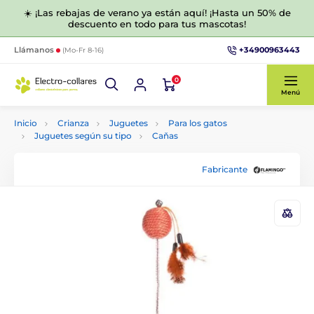
☀️ ¡Las rebajas de verano ya están aquí! ¡Hasta un 50% de
descuento en todo para tus mascotas!
+34900963443
Llámanos
(Mo-Fr 8-16)
0
Menú
Inicio
Crianza
Juguetes
Para los gatos
Juguetes según su tipo
Caňas
Fabricante