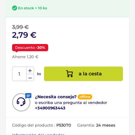
En stock > 10 ks
3,99 €
2,79 €
Descuento
-30%
Ahorre 1,20 €
a la cesta
ks
¿Necesita consejo?
offline
o escriba una pregunta al vendedor
+34900963443
Código del producto :
P53070
Garantía:
24 meses
Información del vendedor