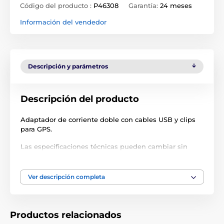
Código del producto :
P46308
Garantía:
24 meses
Información del vendedor
Descripción y parámetros
Descripción del producto
Adaptador de corriente doble con cables USB y clips
para GPS.
Las especificaciones técnicas pueden cambiar sin
previo aviso. Las imágenes tienen únicamente
carácter ilustrativo.
Ver descripción completa
El producto aparece en las categorías
Productos relacionados
Accesorios GPS collares
Cargadores