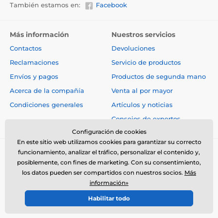
También estamos en:
Facebook
Más información
Nuestros servicios
Contactos
Devoluciones
Reclamaciones
Servicio de productos
Envíos y pagos
Productos de segunda mano
Acerca de la compañía
Venta al por mayor
Condiciones generales
Artículos y noticias
Consejos de expertos
Configuración de cookies
En este sitio web utilizamos cookies para garantizar su correcto
funcionamiento, analizar el tráfico, personalizar el contenido y,
posiblemente, con fines de marketing. Con su consentimiento,
los datos pueden ser compartidos con nuestros socios.
Más
información»
© 2026 www.electro-collares.es ⦁ Tienda electrónica creada por
Habilitar todo
SIMPLIA.cz