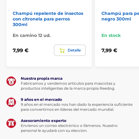
Revitaliza el pelaje
Champú repelente de insectos
Champú para pe
Propiedades anti encrespamiento y restauradoras
con citronela para perros
negro 300ml
Hidrata y protege
300ml
Color: naranja
En camino 12 ud.
En stock
Fragancia: frutal
7,99 €
7,99 €
Detalle
MODO DE EMPLEO
Humedecer el pelaje con abundante agua tibia.
Aplicar el champú en cuello, lomo, manos y patas.
Masajear hasta conseguir una abundante y cremosa
Nuestra propia marca
espuma y dejar actuar unos instantes. Aclarar y dejar
Fabricamos y vendemos artículos para mascotas y
que el perro se sacuda. Secar con toalla y eliminar los
productos inteligentes de la marca propia Reedog.
restos de humedad con un secador mientras se
9 años en el mercado
cepilla el pelo.
9 años en el mercado nos han dado la experiencia suficiente
para convertirnos en líderes del mercado mundial.
Las especificaciones técnicas pueden cambiar sin
previo aviso. Las imágenes tienen únicamente
Asesoramiento experto
carácter ilustrativo.
Envíenos un correo electrónico o llámenos. Nuestro
personal le ayudará con su eleccion.