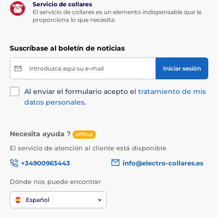
Servicio de collares
El producto aparece en las categorías
El servicio de collares es un elemento indispensable que le
proporciona lo que necesita.
Crianza
Cosméticos y tratamientos
Para perros
Cuidado de la piel y el pelo
Suscríbase al boletín de noticias
Champús para perros
Cosméticos
Introduzca aquí su e-mail
Iniciar sesión
Al enviar el formulario acepto el
tratamiento de mis
datos personales
.
Necesita ayuda ?
offline
El servicio de atención al cliente está disponible
+34900963443
info@electro-collares.es
Dónde nos puede encontrar
Español