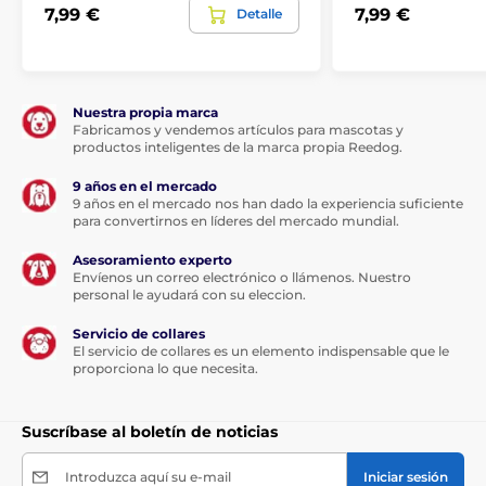
Methylisothiazolinone, Argania Spinosa Oil, Sodium
7,99 €
7,99 €
Detalle
Hydroxide
Las especificaciones técnicas pueden cambiar sin
previo aviso. Las imágenes son solo ilustrativas.
Nuestra propia marca
Fabricamos y vendemos artículos para mascotas y
productos inteligentes de la marca propia Reedog.
El producto aparece en las categorías
9 años en el mercado
9 años en el mercado nos han dado la experiencia suficiente
Crianza
Cosméticos y tratamientos
para convertirnos en líderes del mercado mundial.
Cuidado de la piel y el pelo
Asesoramiento experto
Envíenos un correo electrónico o llámenos. Nuestro
Champús para perros
Menforsan
personal le ayudará con su eleccion.
Servicio de collares
El servicio de collares es un elemento indispensable que le
proporciona lo que necesita.
Suscríbase al boletín de noticias
Introduzca aquí su e-mail
Iniciar sesión