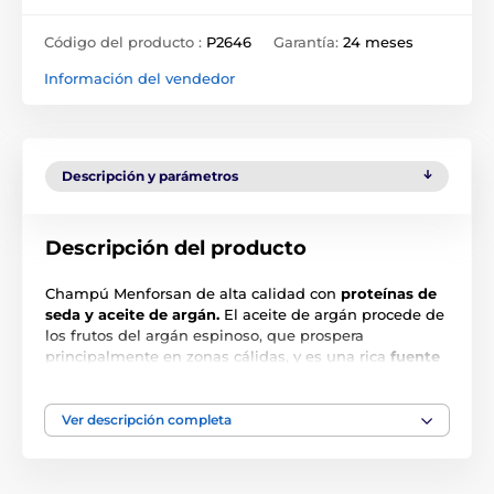
Código del producto :
P2646
Garantía:
24 meses
Información del vendedor
Descripción y parámetros
Descripción del producto
Champú Menforsan de alta calidad con
proteínas de
seda y aceite de argán.
El aceite de argán procede de
los frutos del argán espinoso, que prospera
principalmente en zonas cálidas, y es una rica
fuente
de tocoferoles, caroteno y ácidos grasos esenciales
,
lo que lo convierte en uno de los aceites más caros y
valiosos no solo en la industria cosmética. El champú
Ver descripción completa
es adecuado para el pelo seco y dañado, que
necesita
urgentemente un cuidado nutritivo intensivo
. El
champú Menforsan restaura la vitalidad y la suavidad