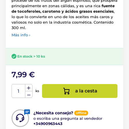
procede de los frutos del argán espinoso, que prospera
principalmente en zonas cálidas, y es una rica
fuente
de tocoferoles, caroteno y ácidos grasos esenciales
,
lo que lo convierte en uno de los aceites más caros y
valiosos no solo en la industria cosmética. Contenido
300 ml.
Más info ›
En stock > 10 ks
7,99 €
a la cesta
ks
¿Necesita consejo?
offline
o escriba una pregunta al vendedor
+34900963443