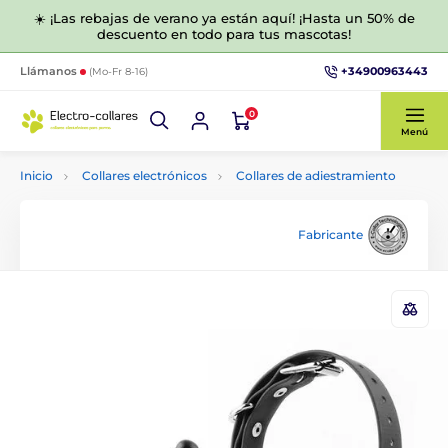
☀️ ¡Las rebajas de verano ya están aquí! ¡Hasta un 50% de
descuento en todo para tus mascotas!
+34900963443
Llámanos
(Mo-Fr 8-16)
0
Menú
Inicio
Collares electrónicos
Collares de adiestramiento
Fabricante