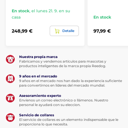
En stock
,
el lunes 21. 9. en su
casa
En stock
248,99 €
97,99 €
Detalle
Nuestra propia marca
Fabricamos y vendemos artículos para mascotas y
productos inteligentes de la marca propia Reedog.
9 años en el mercado
9 años en el mercado nos han dado la experiencia suficiente
para convertirnos en líderes del mercado mundial.
Alcance del collar
Asesoramiento experto
Envíenos un correo electrónico o llámenos. Nuestro
El collar electrónico PG-300 le ayuda a
personal le ayudará con su eleccion.
adiestrar a su perro sin correa hasta 800
metros. Un alcance de 800 metros es
Servicio de collares
suficiente para el adiestramiento básico y profesional
El servicio de collares es un elemento indispensable que le
de la mayoría de los perros. La PG-300 es la elección
proporciona lo que necesita.