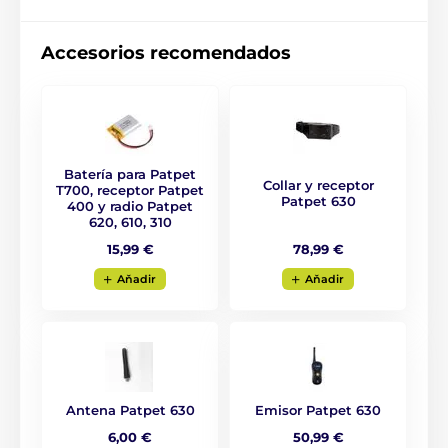
Accesorios recomendados
Batería para Patpet
Collar y receptor
T700, receptor Patpet
Patpet 630
400 y radio Patpet
620, 610, 310
Tipo de corrección
78,99 €
15,99 €
El collar de adiestramiento electrónico
Aňadir
Aňadir
Patpet 630 tiene funciones de sonido, luz
y vibración. El rango de vibración es
ajustable en 16 niveles.
Alcance del collar:
Antena Patpet 630
Emisor Patpet 630
Con el collar Patpet 630 tendrá el control
6,00 €
50,99 €