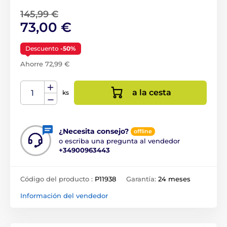
145,99 €
73,00 €
Descuento
-50%
Ahorre 72,99 €
a la cesta
ks
¿Necesita consejo?
offline
o escriba una pregunta al vendedor
+34900963443
Código del producto :
P11938
Garantía:
24 meses
Información del vendedor