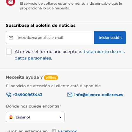
El servicio de collares es un elemento indispensable que le
Para mayor comodidad de su adiestrador
proporciona lo que necesita.
canino, ajuste el collar para una
circunferencia de cuello que varíe entre 34
y 50 cm. Es adecuado para la mayoría de las razas de
Suscríbase al boletín de noticias
perro pequeñas y medianas.
Introduzca aquí su e-mail
Iniciar sesión
Peso y dimensiones:
Al enviar el formulario acepto el
tratamiento de mis
Las dimensiones del receptor son: ancho
datos personales
.
7,5 cm; alto 3,5 cm; fondo 4 cm y pesa 25
gramos. Las dimensiones del transmisor
son: alto 11 cm; ancho 5 cm; fondo 3 cm y pesa 32
Necesita ayuda ?
offline
gramos.
El servicio de atención al cliente está disponible
+34900963443
info@electro-collares.es
Dónde nos puede encontrar
Español
Las especificaciones técnicas pueden cambiar sin
previo aviso. Las imágenes tienen únicamente
También estamos en:
Facebook