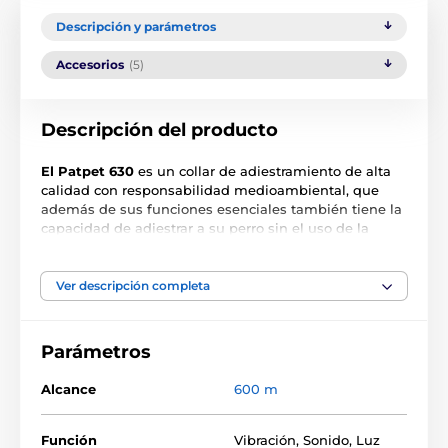
Descripción y parámetros
Accesorios
(5)
Descripción del producto
El Patpet 630
es un collar de adiestramiento de alta
calidad con responsabilidad medioambiental, que
además de sus funciones esenciales también tiene la
capacidad de adiestrar a su perro sin el uso de la
corrección electrostática por impulsos. De este modo,
usted y su peludo aprendiz podrán sentirse
completamente seguros y cómodos.
El collar Patpet
Ver descripción completa
630
tiene tres funciones: tono, luz y vibración. Las
funciones del mando se conmutan fácilmente con
botones de colores. Para una mejor orientación,
el
Parámetros
Patpet 630
también dispone de pictogramas
distintivos en la pantalla, ¡para que tenga una visión
Alcance
600 m
de conjunto clara! Cada función tiene asignado un
botón independiente en el mando, lo que facilita ver y
manipular los controles de función. El Patpet 630 le
Función
Vibración
,
Sonido
,
Luz