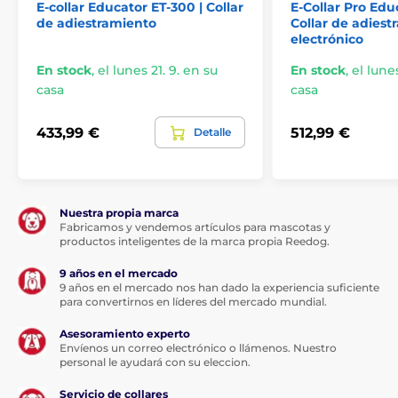
E-collar Educator ET-300 | Collar
E-Collar Pro Edu
de adiestramiento
Collar de adiest
Pantalla:
electrónico
El mando del collar de adiestramiento
En stock
,
el lunes 21. 9. en su
En stock
,
el lunes
Patpet 630 incorpora una pantalla LCD
casa
retroiluminada de alta calidad con
casa
indicador del nivel de batería y de la intensidad del
impulso. La pantalla hace que el collar sea adecuado
433,99 €
512,99 €
Detalle
para el adiestramiento nocturno.
Impermeabilidad:
Nuestra propia marca
Fabricamos y vendemos artículos para mascotas y
Patpet 630 viene con un receptor
productos inteligentes de la marca propia Reedog.
totalmente impermeable con clasificación
IPX5 (no le importa la lluvia ligera ni la
9 años en el mercado
nieve,
¡no debe sumergirse!
). El transmisor sólo tiene
9 años en el mercado nos han dado la experiencia suficiente
la protección más básica contra el agua, con la
para convertirnos en líderes del mercado mundial.
clasificación IPX1.
Asesoramiento experto
Envíenos un correo electrónico o llámenos. Nuestro
personal le ayudará con su eleccion.
Longitud del collar:
Servicio de collares