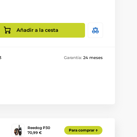
Añadir a la cesta
3
Garantía:
24 meses
Reedog P30
Para comprar
70,99 €