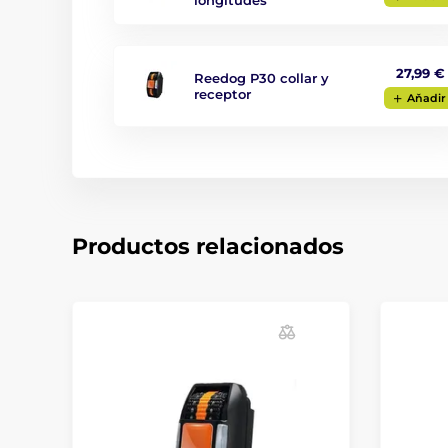
longitudes
27,99 €
Reedog P30 collar y
receptor
Aňadir
Productos relacionados