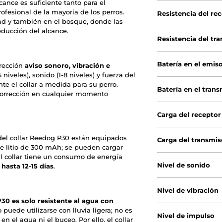
lcance es suficiente tanto para el
ofesional de la mayoría de los perros.
Resistencia del re
dad y también en el bosque, donde las
ducción del alcance.
Resistencia del tr
Batería en el emis
rrección
aviso sonoro, vibración e
16 niveles), sonido (1-8 niveles) y fuerza del
te el collar a medida para su perro.
Batería en el trans
corrección en cualquier momento
Carga del receptor
 del collar Reedog P30 están equipados
Carga del transmis
de litio de 300 mAh; se pueden cargar
l collar tiene un consumo de energía
Nivel de sonido
asta 12-15 días
.
Nivel de vibración
30 es solo resistente al agua con
 puede utilizarse con lluvia ligera; no es
Nivel de impulso
 el agua ni el buceo. Por ello, el collar