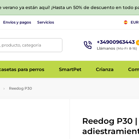
de verano ya están aquí! ¡Hasta un 50% de descuento en todo p
Envíos y pagos
Servicios
EUR
+34900963443
 producto, categoría
Llámanos
(Mo-Fr 8-16)
asetas para perros
SmartPet
Crianza
Com
Reedog P30
Reedog P30 | 
adiestramient