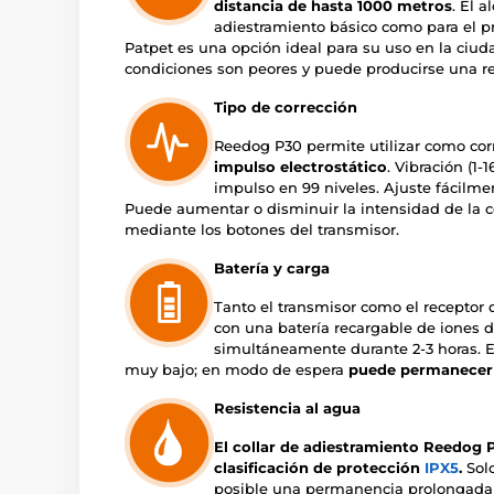
distancia de hasta 1000 metros
. El a
adiestramiento básico como para el pr
Patpet es una opción ideal para su uso en la ciu
condiciones son peores y puede producirse una re
Tipo de corrección
Reedog P30 permite utilizar como co
impulso electrostático
. Vibración (1-
impulso en 99 niveles. Ajuste fácilmen
Puede aumentar o disminuir la intensidad de la 
mediante los botones del transmisor.
Batería y carga
Tanto el transmisor como el receptor
con una batería recargable de iones 
simultáneamente durante 2-3 horas. E
muy bajo; en modo de espera
puede permanecer h
Resistencia al agua
El collar de adiestramiento Reedog P
clasificación de protección
IPX5
.
Solo
posible una permanencia prolongada en