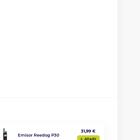
31,99 €
Emisor Reedog P30
Aňadir