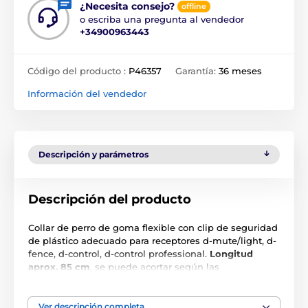
¿Necesita consejo?
offline
o escriba una pregunta al vendedor
+34900963443
Código del producto :
P46357
Garantía:
36 meses
Información del vendedor
Descripción y parámetros
Descripción del producto
Collar de perro de goma flexible con clip de seguridad
de plástico adecuado para receptores d-mute/light, d-
fence, d-control, d-control professional.
Longitud
aprox. 85 cm
, se puede acortar según las
necesidades. Se cierra con una pinza de seguridad de
plástico.
Ver descripción completa