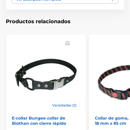
Tamaño: 23 mm x 85 cm
Productos relacionados
Las especificaciones técnicas pueden cambiar sin
previo aviso. Las imágenes tienen únicamente
carácter ilustrativo.
El producto aparece en las categorías
Accesorios Collares de adiestramiento
Collares de repuesto para receptores
Variedades (2)
E-collar Bungee collar de
Collar de goma,
Biothan con cierre rápido
18 mm x 85 cm