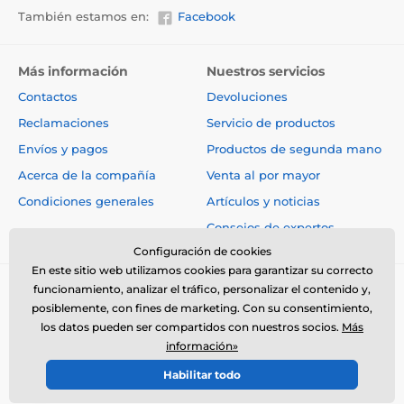
También estamos en:
Facebook
Más información
Nuestros servicios
Contactos
Devoluciones
Reclamaciones
Servicio de productos
Envíos y pagos
Productos de segunda mano
Acerca de la compañía
Venta al por mayor
Condiciones generales
Artículos y noticias
Consejos de expertos
Configuración de cookies
En este sitio web utilizamos cookies para garantizar su correcto
funcionamiento, analizar el tráfico, personalizar el contenido y,
posiblemente, con fines de marketing. Con su consentimiento,
los datos pueden ser compartidos con nuestros socios.
Más
información»
© 2026 www.electro-collares.es ⦁ Tienda electrónica creada por
Habilitar todo
SIMPLIA.cz