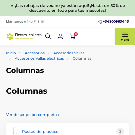
☀️ ¡Las rebajas de verano ya están aquí! ¡Hasta un 50% de
descuento en todo para tus mascotas!
+34900963443
Llámanos
(Mo-Fr 8-16)
0
Menú
Inicio
Accesorios
Accesorios Vallas
Accesorios Vallas eléctricas
Columnas
Columnas
Columnas
Ofrecemos varios tipos de postes de calidad, postes y
estacas de plástico para cercados eléctricos. La elección
Ver descripción completa
›
depende de para qué animales será el cercado, qué longitud
tendrá y qué alambre utilizar.
Postes de plástico
2