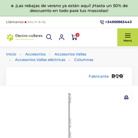
☀️ ¡Las rebajas de verano ya están aquí! ¡Hasta un 50% de
descuento en todo para tus mascotas!
+34900963443
Llámanos
(Mo-Fr 8-16)
0
Menú
Inicio
Accesorios
Accesorios Vallas
Accesorios Vallas eléctricas
Columnas
Fabricante