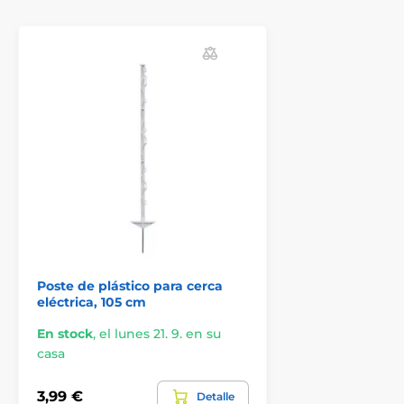
11x para cinta hasta Ø 10 mm
4x para cinta Ø 20 mm
3x para cinta Ø 40 mm
Las especificaciones técnicas pueden cambiar sin
Poste de plástico para cerca
previo aviso. Las imágenes tienen únicamente
eléctrica, 105 cm
carácter ilustrativo.
En stock
,
el lunes 21. 9. en su
casa
El producto aparece en las categorías
3,99 €
Detalle