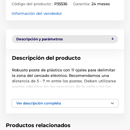
Código del producto :
P35536
Garantía:
24 meses
Información del vendedor
Descripción y parámetros
Descripción del producto
Robusto poste de plástico con 11 ojales para delimitar
la zona del cercado eléctrico. Recomendamos una
distancia de 5 - 7 m entre los postes. Deben utilizarse
postes robustos en las esquinas de la valla y en las
puertas, ya que pueden doblarse. Longitud 156 cm /
sobre el suelo 136 cm.
Ver descripción completa
11 prácticos ojales:
11x para alambre de hasta Ø 4 mm
Productos relacionados
7x para cuerda hasta Ø 8 mm