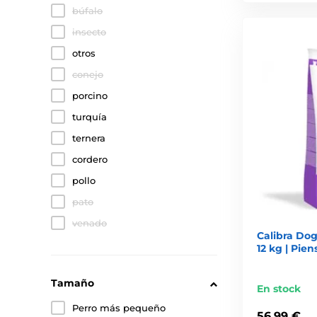
búfalo
insecto
otros
conejo
porcino
turquía
ternera
cordero
pollo
pato
venado
Calibra Dog
12 kg | Pie
Tamaño
En stock
Perro más pequeño
56,99 €