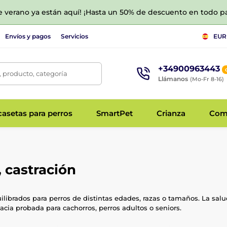
de verano ya están aquí! ¡Hasta un 50% de descuento en todo p
Envíos y pagos
Servicios
EUR
+34900963443
 producto, categoría
Llámanos
(Mo-Fr 8-16)
asetas para perros
SmartPet
Crianza
Com
 castración
librados para perros de distintas edades, razas o tamaños. La sal
acia probada para cachorros, perros adultos o seniors.