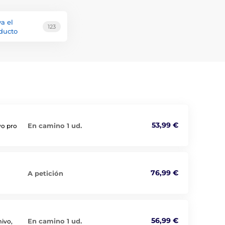
va el
123
ducto
53,99 €
En camino 1 ud.
vo pro
76,99 €
A petición
56,99 €
En camino 1 ud.
mivo,