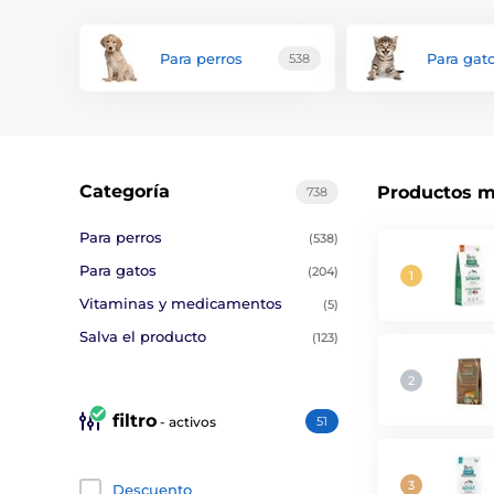
Para perros
Para gat
538
Categoría
Productos m
738
Para perros
(538)
Para gatos
(204)
Vitaminas y medicamentos
(5)
Salva el producto
(123)
filtro
- activos
51
Descuento