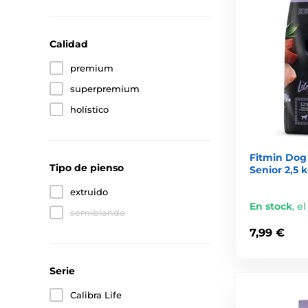
Calidad
premium
superpremium
holístico
Fitmin Dog 
Tipo de pienso
Senior 2,5 
extruido
En stock
,
el
semiblando
7,99 €
Serie
Calibra Life