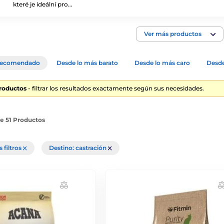
které je ideální pro…
Ver más productos
ecomendado
Desde lo más barato
Desde lo más caro
Desde
Productos
- filtrar los resultados exactamente según sus necesidades.
de 51 Productos
s filtros
Destino: castración