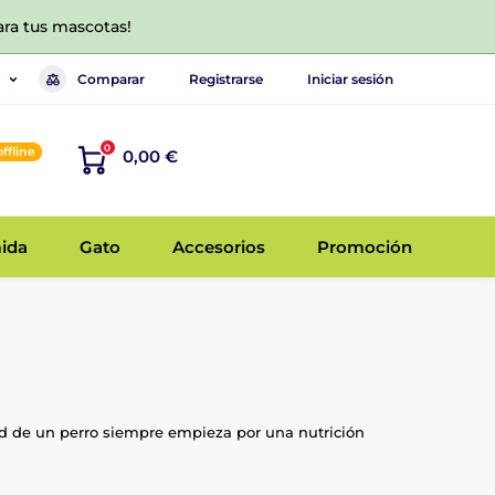
ara tus mascotas!
Comparar
Registrarse
Iniciar sesión
0
offline
0,00 €
ida
Gato
Accesorios
Promoción
ud de un perro siempre empieza por una nutrición