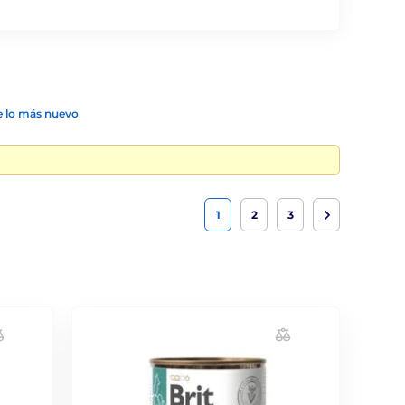
 lo más nuevo
1
2
3