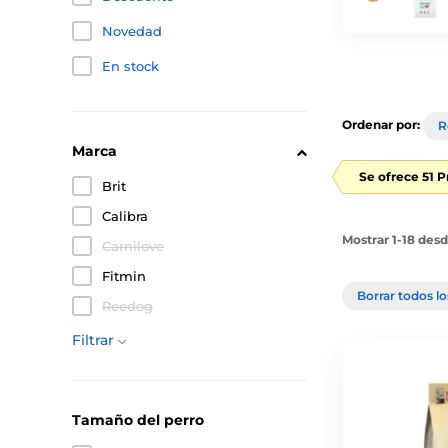
Novedad
En stock
Ordenar por:
R
Marca
Se ofrece 51 
Brit
Calibra
Mostrar 1-18 des
Carnilove
Fitmin
Borrar todos lo
Reedog
Filtrar
Tamaño del perro