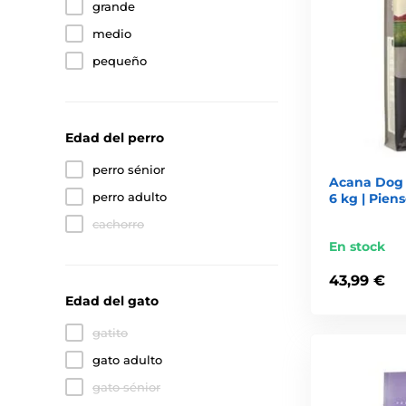
grande
medio
pequeño
Edad del perro
perro sénior
Acana Dog 
perro adulto
6 kg | Pien
cachorro
En stock
43,99 €
Edad del gato
gatito
gato adulto
gato sénior