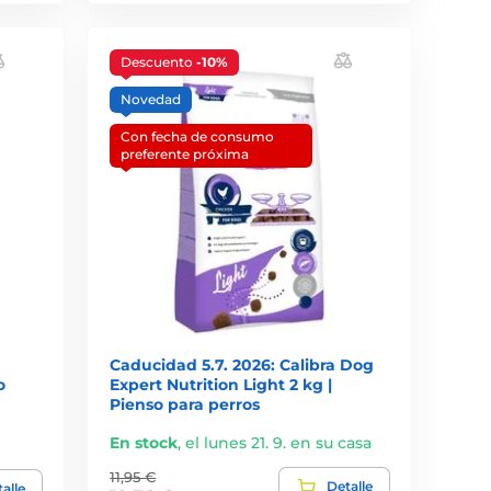
Descuento
-10%
Novedad
Con fecha de consumo
preferente próxima
Caducidad 5.7. 2026: Calibra Dog
o
Expert Nutrition Light 2 kg |
Pienso para perros
En stock
,
el lunes 21. 9. en su casa
11,95 €
Detalle
alle