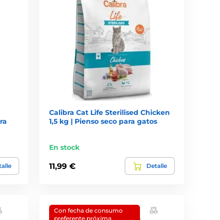
Calibra Cat Life Sterilised Chicken
ra
1,5 kg | Pienso seco para gatos
En stock
11,99 €
alle
Detalle
Con fecha de consumo
preferente próxima