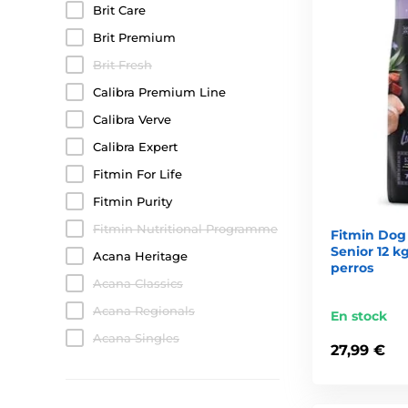
Brit Care
Brit Premium
Brit Fresh
Calibra Premium Line
Calibra Verve
Calibra Expert
Fitmin For Life
Fitmin Purity
Fitmin Nutritional Programme
Fitmin Dog 
Senior 12 k
Acana Heritage
perros
Acana Classics
Acana Regionals
En stock
Acana Singles
27,99 €