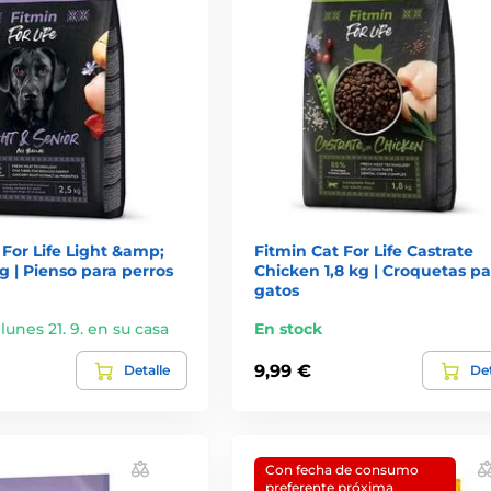
For Life Light &amp;
Fitmin Cat For Life Castrate
kg | Pienso para perros
Chicken 1,8 kg | Croquetas pa
gatos
 lunes 21. 9. en su casa
En stock
9,99 €
Detalle
Det
Con fecha de consumo
preferente próxima