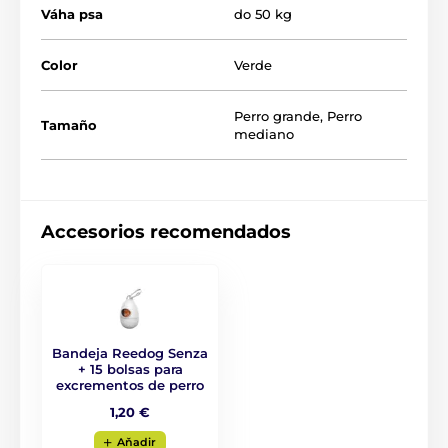
Diseño para un enrollado suave de la cinta
Váha psa
do 50 kg
Cinta extra fuerte
Color
Verde
Mango ergonómico
Aspecto elegante
Perro grande
,
Perro
Tamaño
Resistente mosquetón cromado
mediano
4 tamaños diferentes
Variantes de color
Raza: Bulldog francés, Jack Russell Terrier, Pug,
Accesorios recomendados
Westie
Bandeja Reedog Senza
+ 15 bolsas para
excrementos de perro
1,20 €
Aňadir