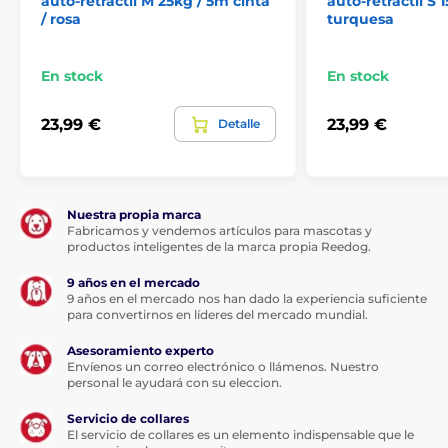
auto-retráctil M 25kg / 5m cinta
auto-retráctil S 
transeúnte o un coche que pasa, la correa Reedog
/ rosa
turquesa
Senza le permite un control preciso accionando
intuitivamente el botón de freno. Con un solo toque,
puede tirar, parar o soltar al instante el cable especial
En stock
En stock
de la correa que nunca se enreda.
23,99 €
23,99 €
Detalle
Nuestra propia marca
Fabricamos y vendemos artículos para mascotas y
productos inteligentes de la marca propia Reedog.
9 años en el mercado
9 años en el mercado nos han dado la experiencia suficiente
para convertirnos en líderes del mercado mundial.
Asesoramiento experto
Envíenos un correo electrónico o llámenos. Nuestro
personal le ayudará con su eleccion.
Esta cinta multiposición será su
Servicio de collares
amor...
El servicio de collares es un elemento indispensable que le