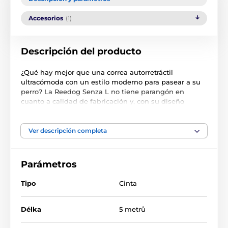
Accesorios
(1)
Descripción del producto
¿Qué hay mejor que una correa autorretráctil
ultracómoda con un estilo moderno para pasear a su
perro? La Reedog Senza L no tiene parangón en
cuanto a calidad de fabricación y, con su diseño
ergonómico, se adapta a tu mano como un guante. La
cinta multiposición no se enreda ni engancha en
ningún ángulo. Un solo botón asegura los 3 mods de
Ver descripción completa
freno. ¡El producto es de una marca checa! Para perros
de hasta 50 kg de peso.
Parámetros
Características principales:
Tipo
Cinta
Manejo intuitivo con un solo botón
Cinta antienredos multiposición
Délka
5 metrů
3 modos de frenado