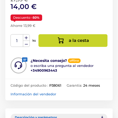
14,00 €
Descuento
-50%
Ahorre 13,99 €
a la cesta
ks
¿Necesita consejo?
offline
o escriba una pregunta al vendedor
+34900963443
Código del producto :
P38061
Garantía:
24 meses
Información del vendedor
Descripción y parámetros