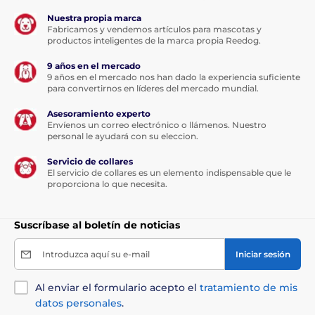
Nuestra propia marca
Fabricamos y vendemos artículos para mascotas y
productos inteligentes de la marca propia Reedog.
9 años en el mercado
9 años en el mercado nos han dado la experiencia suficiente
para convertirnos en líderes del mercado mundial.
Asesoramiento experto
Envíenos un correo electrónico o llámenos. Nuestro
personal le ayudará con su eleccion.
Servicio de collares
El servicio de collares es un elemento indispensable que le
proporciona lo que necesita.
Esta cinta multiposición será su
amor...
Suscríbase al boletín de noticias
Introduzca aquí su e-mail
Iniciar sesión
Gracias a su función multiposición,
la cinta no se
atascará en ningún ángulo de tiro. Su perro puede ir
Al enviar el formulario acepto el
tratamiento de mis
en cualquier dirección, pero ni siquiera un
movimiento brusco le quitará el control de la cinta.
datos personales
.
Pasee sin preocupaciones y disfrute de una sensación