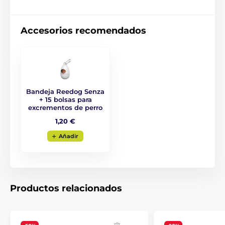
4 tamaños diferentes
Variantes de color
Accesorios recomendados
Raza: Bulldog francés, Jack Russell Terrier, Pug,
Westie
Bandeja Reedog Senza
+ 15 bolsas para
excrementos de perro
1,20 €
Aňadir
Productos relacionados
La correa autorretráctil Reedog es