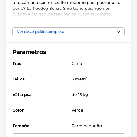
ultracómoda con un estilo moderno para pasear a su
perro? La Reedog Senza S no tiene parangón en
cuanto a calidad de fabricación y, con su diseño
ergonómico, se adapta a tu mano como un guante. La
cinta multiposición no se enreda ni engancha en
ningún ángulo. Un solo botón asegura los 3 mods de
Ver descripción completa
freno. ¡El producto es de una marca checa! Para perros
de hasta 15 kg de peso.
Parámetros
Características principales:
Tipo
Cinta
Manejo intuitivo con un solo botón
Cinta antienredos multiposición
Délka
5 metrů
3 modos de frenado
Diseño para un enrollado suave de la cinta
Váha psa
do 15 kg
Cinta extra fuerte
Color
Verde
Mango ergonómico
Aspecto elegante
Tamaño
Perro pequeño
Resistente mosquetón cromado