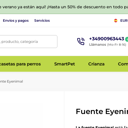
de verano ya están aquí! ¡Hasta un 50% de descuento en todo p
Envíos y pagos
Servicios
EUR
+34900963443
 producto, categoría
Llámanos
(Mo-Fr 8-16)
asetas para perros
SmartPet
Crianza
Com
nte Eyenimal
Fuente Eyeni
La fuente Eyenimal
está fa