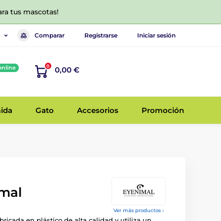
ara tus mascotas!
Comparar
Registrarse
Iniciar sesión
0
online
0,00 €
ida
Gato
Accesorios
Promoción
mal
Ver más productos ›
bricada en plástico de alta calidad y utiliza un