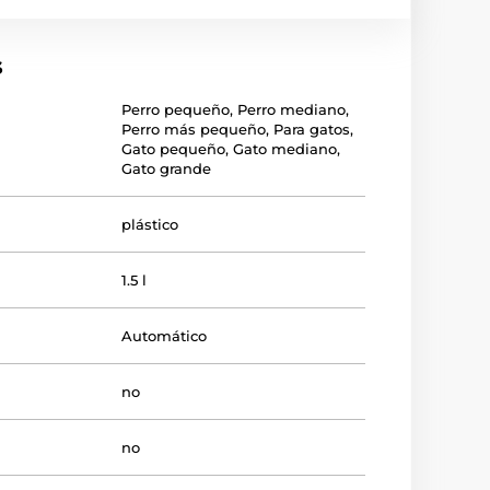
s
Perro pequeño
,
Perro mediano
,
Perro más pequeño
,
Para gatos
,
Gato pequeño
,
Gato mediano
,
Gato grande
plástico
1.5 l
Automático
no
no