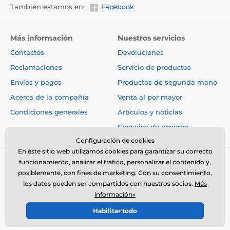
También estamos en:
Facebook
Más información
Nuestros servicios
Contactos
Devoluciones
Reclamaciones
Servicio de productos
Envíos y pagos
Productos de segunda mano
Acerca de la compañía
Venta al por mayor
Condiciones generales
Artículos y noticias
Consejos de expertos
Configuración de cookies
En este sitio web utilizamos cookies para garantizar su correcto
funcionamiento, analizar el tráfico, personalizar el contenido y,
posiblemente, con fines de marketing. Con su consentimiento,
los datos pueden ser compartidos con nuestros socios.
Más
información»
© 2026 www.electro-collares.es ⦁ Tienda electrónica creada por
Habilitar todo
SIMPLIA.cz