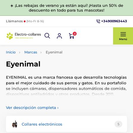
☀️ ¡Las rebajas de verano ya están aquí! ¡Hasta un 50% de
descuento en todo para tus mascotas!
+34900963443
Llámanos
(Mo-Fr 8-16)
0
Menú
Inicio
Marcas
Eyenimal
Eyenimal
EYENIMAL
es una marca francesa que desarrolla tecnologías
para el mejor cuidado de sus perros y gatos. En su portafolio
se incluyen cámaras, dispensadores automáticos de comida,
dispositivos antiladridos y otros productos. Desde 2011,
EYENIMAL
forma parte de la marca comercial
Num'axes
.
Ver descripción completa
›
Collares electrónicos
5