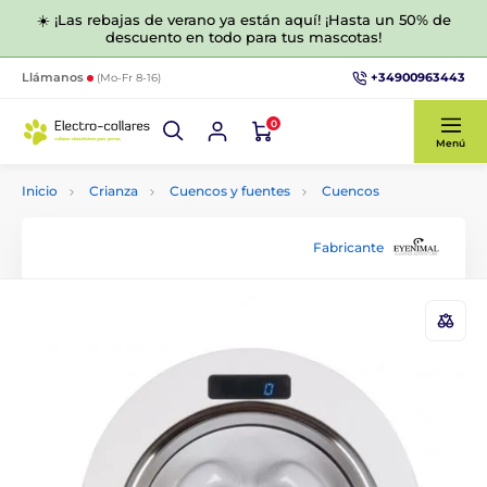
☀️ ¡Las rebajas de verano ya están aquí! ¡Hasta un 50% de
descuento en todo para tus mascotas!
+34900963443
Llámanos
(Mo-Fr 8-16)
0
Menú
Inicio
Crianza
Cuencos y fuentes
Cuencos
Fabricante