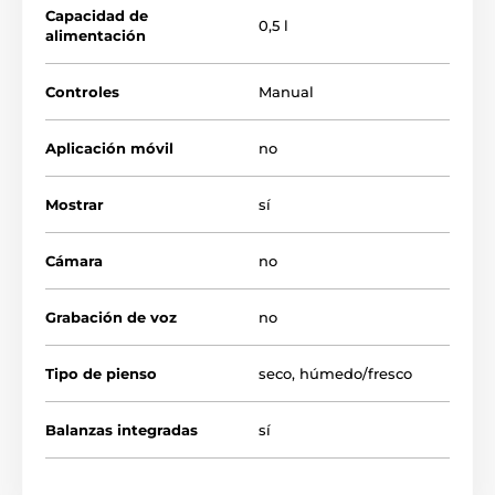
Capacidad de
0,5 l
Las especificaciones técnicas pueden cambiar sin
alimentación
previo aviso. Las imágenes tienen únicamente
carácter ilustrativo.
Controles
Manual
El producto aparece en las categorías
Aplicación móvil
no
Cuencos
Gato
% Crianza
Mostrar
sí
% Comederos, fuentes, dispensadores
Cámara
no
Grabación de voz
no
Tipo de pienso
seco
,
húmedo/fresco
Balanzas integradas
sí