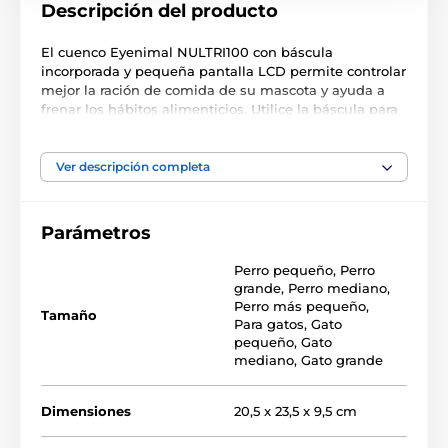
Descripción del producto
El cuenco Eyenimal NULTRI100 con báscula
incorporada y pequeña pantalla LCD permite controlar
mejor la ración de comida de su mascota y ayuda a
frenar los hábitos alimenticios. Utilice la báscula para
pesar y ajustar la ración de comida de su mascota a
500 ml y asegúrese de que le está dando la cantidad
adecuada a sus necesidades. La báscula muestra el
Ver descripción completa
peso actual y el peso inicial almacenado de la comida.
El sistema de alimentación lenta está diseñado para
evitar que su mascota engulla la comida, lo que
Parámetros
ayuda a eliminar la hinchazón y los problemas
digestivos. El cuenco es de acero inoxidable, fácil de
Perro pequeño
,
Perro
limpiar y mantener. El sistema antideslizante
grande
,
Perro mediano
,
garantiza una estabilidad óptima al alimentar a su
Perro más pequeño
,
Tamaño
mascota. El cuenco funciona con 2 pilas AAA no
Para gatos
,
Gato
incluidas.
pequeño
,
Gato
mediano
,
Gato grande
Dimensiones del cuenco: 20,5 x 23,5 x 9,5 cm.
Dimensiones
20,5 x 23,5 x 9,5 cm