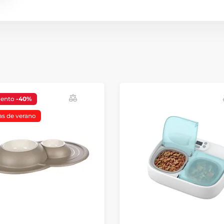
uento
-40%
as de verano