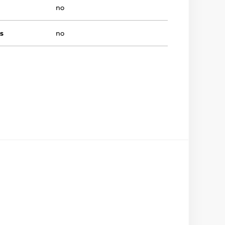
no
s
no