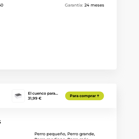
60
Garantía:
24 meses
El cuenco para…
Para comprar
31,99 €
s
Perro pequeño
,
Perro grande
,