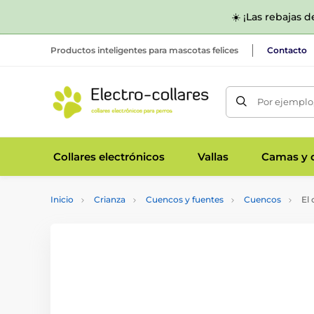
☀️ ¡Las rebajas 
Productos inteligentes para mascotas felices
Contacto
Por ejemplo,
Collares electrónicos
Vallas
Camas y c
Inicio
Crianza
Cuencos y fuentes
Cuencos
El 