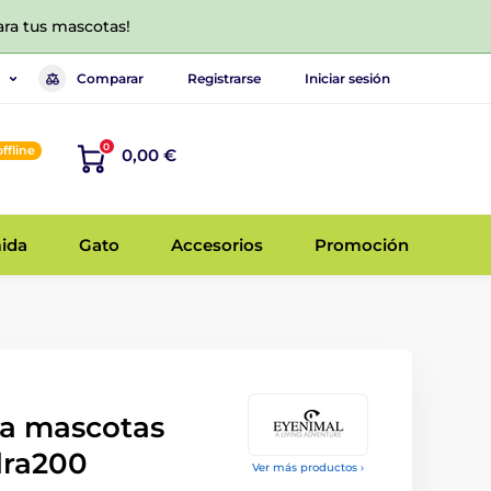
ara tus mascotas!
Comparar
Registrarse
Iniciar sesión
0
offline
0,00 €
ida
Gato
Accesorios
Promoción
ra mascotas
dra200
Ver más productos ›