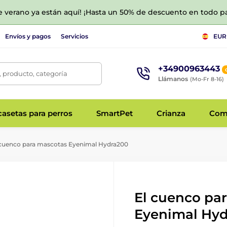
de verano ya están aquí! ¡Hasta un 50% de descuento en todo p
Envíos y pagos
Servicios
EUR
+34900963443
 producto, categoría
Llámanos
(Mo-Fr 8-16)
asetas para perros
SmartPet
Crianza
Com
cuenco para mascotas Eyenimal Hydra200
El cuenco pa
Eyenimal Hy