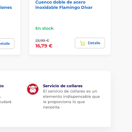
Cuenco doble de acero
Bo
ciones
inoxidable Flamingo Divar
Fl
En stock
En
23,99 €
Detalle
7,
etalle
16,79 €
to
Servicio de collares
El servicio de collares es un
.
elemento indispensable que
yudará
le proporciona lo que
necesita.