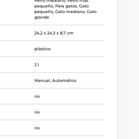
Perro mediano
,
Perro más
pequeño
,
Para gatos
,
Gato
pequeño
,
Gato mediano
,
Gato
grande
24,2 x 24,3 x 8,7 cm
plástico
a
2 l
Manual
,
Automático
no
no
no