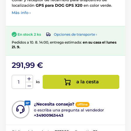
localización
GPS para DOG GPS X20
en color verde.
Más info ›
Opciones de transporte ›
En stock 2 ks
Pedidos a 10. 8. 14:00, entrega estimada:
en su casa el lunes
21. 9.
291,99 €
a la cesta
ks
¿Necesita consejo?
offline
o escriba una pregunta al vendedor
+34900963443