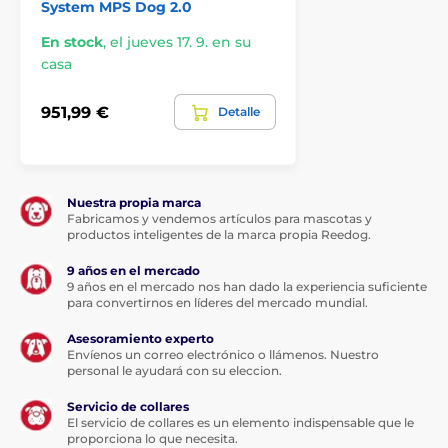
System MPS Dog 2.0
En stock
,
el jueves 17. 9. en su
casa
951,99 €
Detalle
Nuestra propia marca
Fabricamos y vendemos artículos para mascotas y
productos inteligentes de la marca propia Reedog.
9 años en el mercado
9 años en el mercado nos han dado la experiencia suficiente
para convertirnos en líderes del mercado mundial.
Asesoramiento experto
Envíenos un correo electrónico o llámenos. Nuestro
¿Y cuáles son las funciones principales
personal le ayudará con su eleccion.
del IOPP Tracker Eyenimal?
Servicio de collares
El servicio de collares es un elemento indispensable que le
Seguimiento en tiempo real
- seguimiento en tiempo
proporciona lo que necesita.
real, para que siempre tengas una visión actualizada