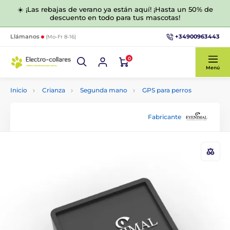
☀️ ¡Las rebajas de verano ya están aquí! ¡Hasta un 50% de
descuento en todo para tus mascotas!
+34900963443
Llámanos
(Mo-Fr 8-16)
0
Menú
Inicio
Crianza
Segunda mano
GPS para perros
Fabricante