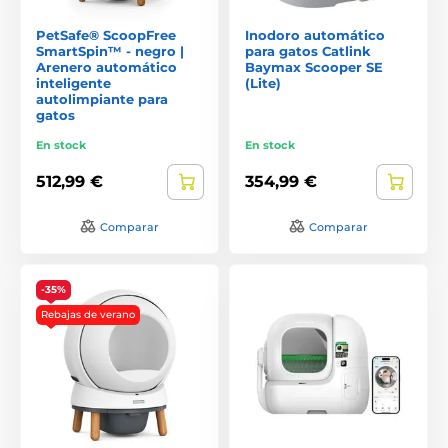
PetSafe® ScoopFree
Inodoro automático
SmartSpin™ - negro |
para gatos Catlink
Arenero automático
Baymax Scooper SE
inteligente
(Lite)
autolimpiante para
gatos
En stock
En stock
512,99 €
354,99 €
Comparar
Comparar
-35%
Rebajas de verano