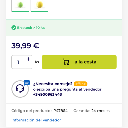
En stock > 10 ks
39,99 €
a la cesta
ks
¿Necesita consejo?
offline
o escriba una pregunta al vendedor
+34900963443
Código del producto :
P47864
Garantía:
24 meses
Información del vendedor