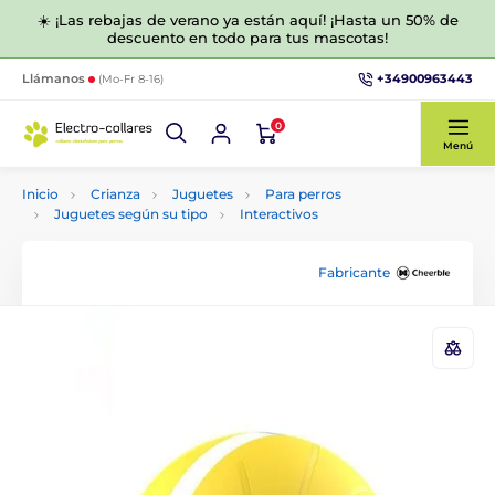
☀️ ¡Las rebajas de verano ya están aquí! ¡Hasta un 50% de
descuento en todo para tus mascotas!
+34900963443
Llámanos
(Mo-Fr 8-16)
0
Menú
Inicio
Crianza
Juguetes
Para perros
Juguetes según su tipo
Interactivos
Fabricante