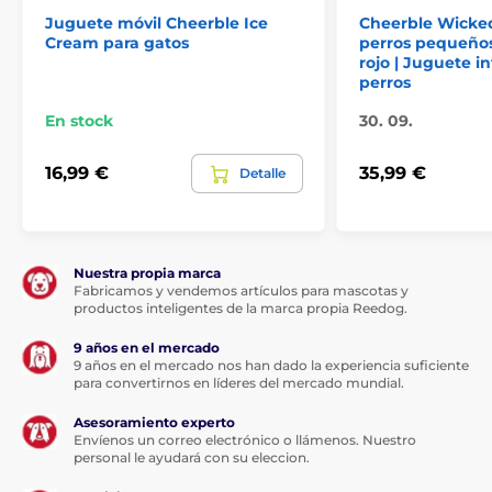
instante
Juguete móvil Cheerble Ice
Cheerble Wicked
Cream para gatos
perros pequeño
Tres programas de reacción: suave, normal y activo
rojo | Juguete i
Modo compañero inteligente - 10 minutos de juego
perros
activo + 30 minutos de descanso
En stock
30. 09.
100% automático - garantiza diversión, interacción y
ejercicio durante su ausencia
16,99 €
35,99 €
Detalle
Sensor de colisión integrado: si la Wicked Ball choca
contra un obstáculo, gira y se aleja.
Materiales de calidad industrial: goma lavable,
resistente a mordiscos y arañazos
Nuestra propia marca
Colores disponibles: Wicked Ball está disponible en
Fabricamos y vendemos artículos para mascotas y
verde, azul y amarillo
productos inteligentes de la marca propia Reedog.
Tamaño: 200 g, diámetro: 77 mm
9 años en el mercado
9 años en el mercado nos han dado la experiencia suficiente
para convertirnos en líderes del mercado mundial.
Asesoramiento experto
Envíenos un correo electrónico o llámenos. Nuestro
personal le ayudará con su eleccion.