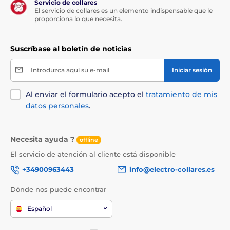
Servicio de collares
El servicio de collares es un elemento indispensable que le
proporciona lo que necesita.
Suscríbase al boletín de noticias
Introduzca aquí su e-mail
Iniciar sesión
Al enviar el formulario acepto el
tratamiento de mis
datos personales
.
Necesita ayuda ?
offline
El servicio de atención al cliente está disponible
Las especificaciones técnicas pueden cambiar sin
previo aviso. Las imágenes tienen únicamente
+34900963443
info@electro-collares.es
carácter ilustrativo.
Dónde nos puede encontrar
El producto aparece en las categorías
Español
SmartPet
Smart juguetes